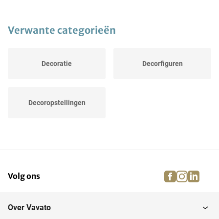
Verwante categorieën
Decoratie
Decorfiguren
Decoropstellingen
facebook
instagra
linke
pi
Volg ons
Over Vavato