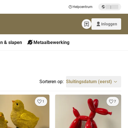
|
Helpcentrum
Inloggen
n & slapen
Metaalbewerking
Sorteren op:
Sluitingsdatum (eerst)
1
7