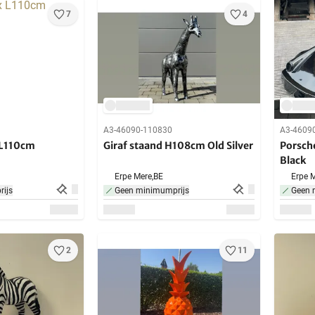
7
4
A3-46090-110830
A3-4609
 L110cm
Giraf staand H108cm Old Silver
Porsch
Black
Erpe Mere,
BE
Erpe M
ijs
Geen minimumprijs
Geen 
2
11