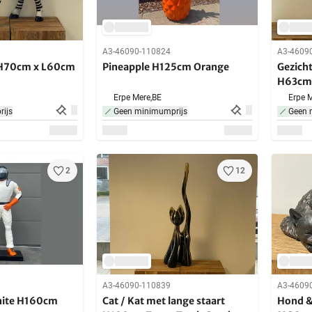
A3-46090-110824
A3-4609
 H70cm x L60cm
Pineapple H125cm Orange
Gezicht
H63cm 
Erpe Mere,
BE
Erpe M
ijs
Geen minimumprijs
Geen 
2
12
A3-46090-110839
A3-4609
White H160cm
Cat / Kat met lange staart
Hond &