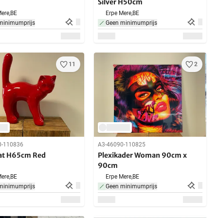
Silver H50cm
ere,
BE
Erpe Mere,
BE
minimumprijs
Geen minimumprijs
11
2
0-110836
A3-46090-110825
Kat H65cm Red
Plexikader Woman 90cm x
90cm
ere,
BE
Erpe Mere,
BE
minimumprijs
Geen minimumprijs