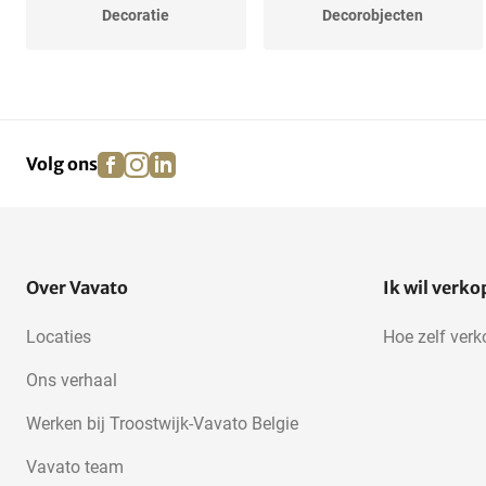
Decoratie
Decorobjecten
facebook
instagram
linkedin
pinterest
Volg ons
Over Vavato
Ik wil verk
Locaties
Hoe zelf ver
Ons verhaal
Werken bij Troostwijk-Vavato Belgie
Vavato team