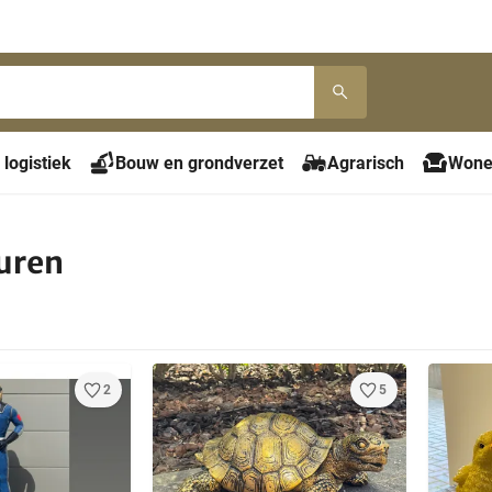
 logistiek
Bouw en grondverzet
Agrarisch
Wone
uren
2
5