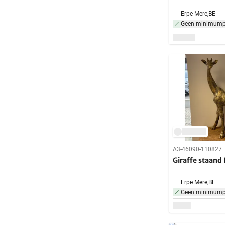
Erpe Mere,
BE
Geen minimumpr
A3-46090-110827
Giraffe staan
Erpe Mere,
BE
Geen minimumpr