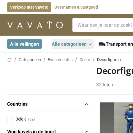
Verkoop met Vavato
Overnames & vastgoed
Zoekbalk
Startpagina
Alle veilingen
Alle categorieën
Transport en
Startpagina
Categorieën
Evenementen
Decor
Decorfiguren
Decorfig
32 loten
Countries
België
(32)
Vind kavels in de buurt