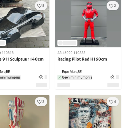
8
2
0-110818
A3-46090-110833
e 911 Sculptuur 140cm
Racing Pilot Red H160cm
ere,
BE
Erpe Mere,
BE
minimumprijs
Geen minimumprijs
2
4