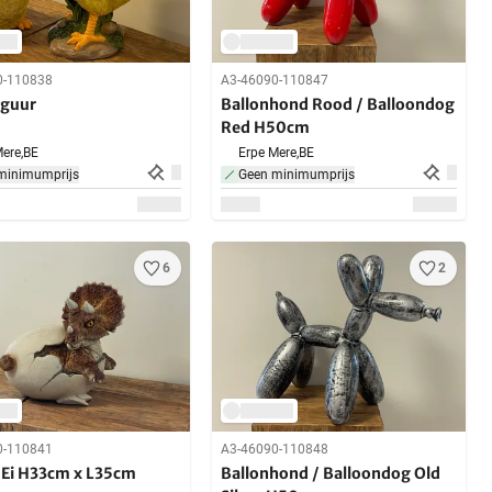
0-110838
A3-46090-110847
iguur
Ballonhond Rood / Balloondog
Red H50cm
ere,
BE
Erpe Mere,
BE
minimumprijs
Geen minimumprijs
6
2
0-110841
A3-46090-110848
n Ei H33cm x L35cm
Ballonhond / Balloondog Old