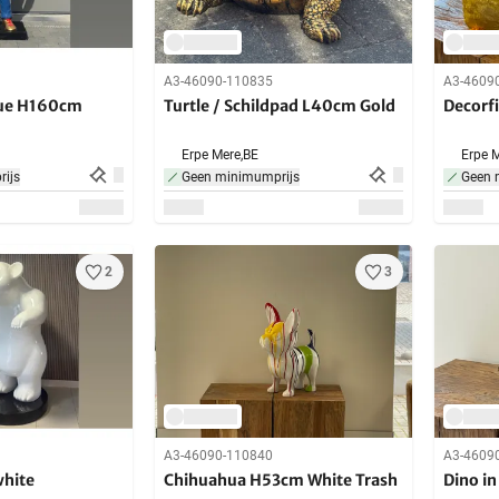
A3-46090-110835
A3-4609
lue H160cm
Turtle / Schildpad L40cm Gold
Decorf
Erpe Mere,
BE
Erpe M
ijs
Geen minimumprijs
Geen 
2
3
A3-46090-110840
A3-4609
hite
Chihuahua H53cm White Trash
Dino i