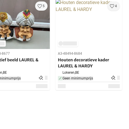
5
4
4-8677
A3-48494-8684
tief beeld LAUREL &
Houten decoratieve kader
LAUREL & HARDY
n,
BE
Lokeren,
BE
minimumprijs
Geen minimumprijs