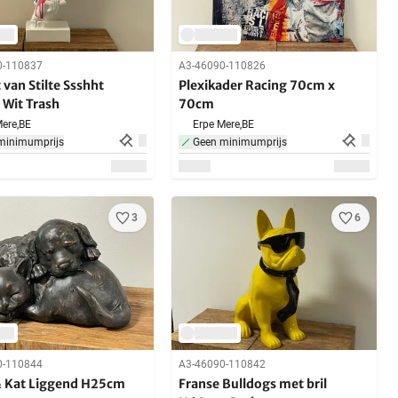
0-110837
A3-46090-110826
 van Stilte Ssshht
Plexikader Racing 70cm x
Wit Trash
70cm
ere,
BE
Erpe Mere,
BE
minimumprijs
Geen minimumprijs
3
6
0-110844
A3-46090-110842
 Kat Liggend H25cm
Franse Bulldogs met bril