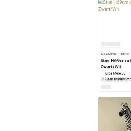
A3-46090-110828
Stier H69cm x
Zwart/Wit
Erpe Mere,
BE
Geen minimumpr