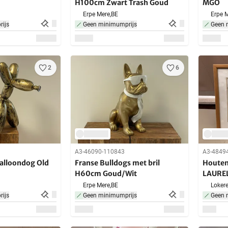
H100cm Zwart Trash Goud
MGO
Erpe Mere,
BE
Erpe M
ijs
Geen minimumprijs
Geen 
2
6
A3-46090-110843
A3-4849
alloondog Old
Franse Bulldogs met bril
Houten
H60cm Goud/Wit
LAURE
Erpe Mere,
BE
Lokere
ijs
Geen minimumprijs
Geen 