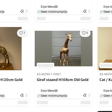
Erpe Mere,
BE
Erpe M
ijs
Geen minimumprijs
Geen 
7
5
A3-46090-110831
A3-4609
d H120cm Gold
Giraf staand H108cm Old Gold
Cat / 
Erpe Mere,
BE
Erpe M
ijs
Geen minimumprijs
Geen 