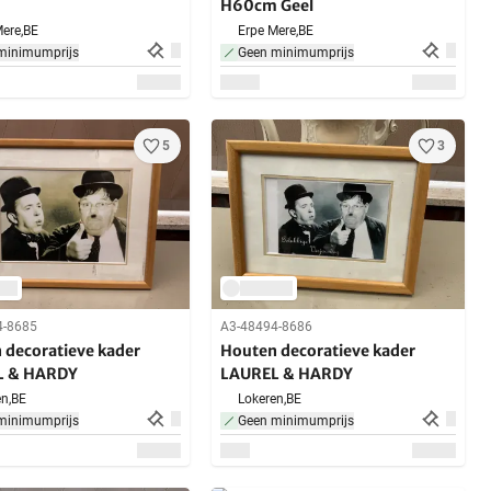
H60cm Geel
ere,
BE
Erpe Mere,
BE
minimumprijs
Geen minimumprijs
5
3
4-8685
A3-48494-8686
 decoratieve kader
Houten decoratieve kader
L & HARDY
LAUREL & HARDY
n,
BE
Lokeren,
BE
minimumprijs
Geen minimumprijs