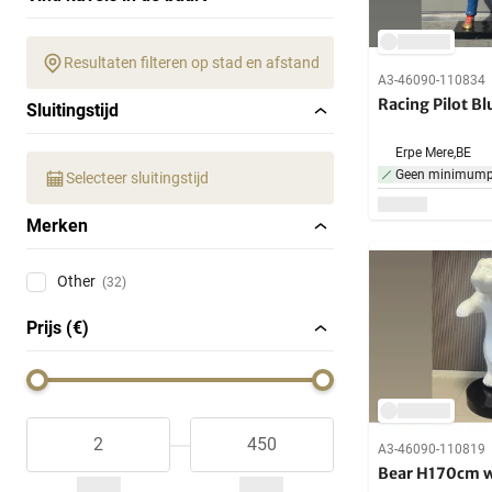
Resultaten filteren op stad en afstand
A3-46090-110834
Racing Pilot B
Sluitingstijd
Erpe Mere,
BE
Geen minimumpr
Selecteer sluitingstijd
Merken
Other
(32)
Prijs (€)
A3-46090-110819
Bear H170cm w