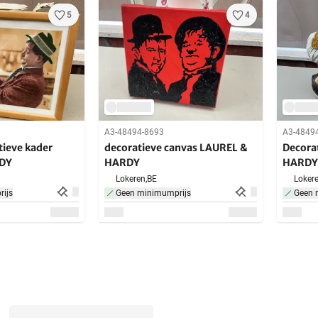
5
4
A3-48494-8693
A3-4849
ieve kader
decoratieve canvas LAUREL &
Decora
DY
HARDY
HARDY
Lokeren,
BE
Lokere
ijs
Geen minimumprijs
Geen 