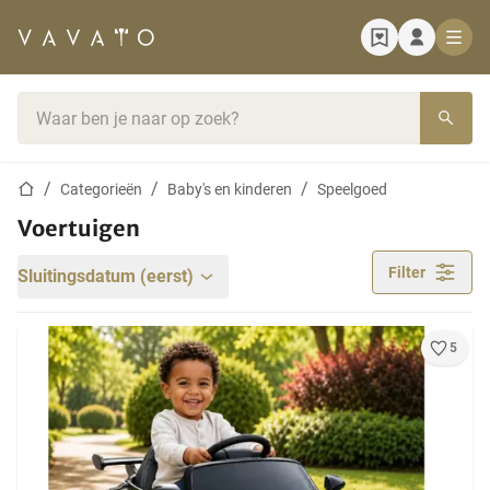
Startpagina
Zoekbalk
Startpagina
Categorieën
Baby's en kinderen
Speelgoed
Voertuigen
Filter
Sluitingsdatum (eerst)
5