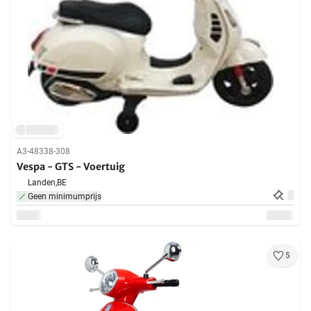
A3-48338-308
Vespa - GTS - Voertuig
Landen,
BE
Geen minimumprijs
5