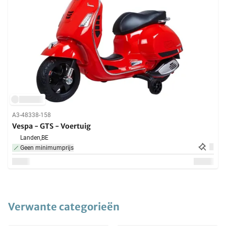
A3-48338-158
Vespa - GTS - Voertuig
Landen,
BE
Geen minimumprijs
Verwante categorieën