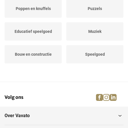
Poppen en knuffels
Puzzels
Educatief speelgoed
Muziek
Bouw en constructie
Speelgoed
Spellen
Speelfiguren
facebook
instagra
linke
pi
Volg ons
Knutselen
Over Vavato