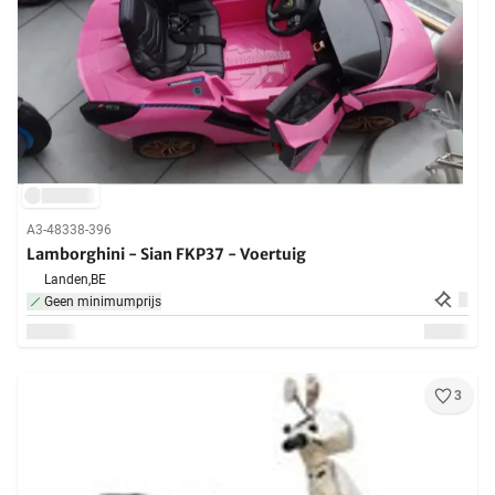
A3-48338-396
Lamborghini - Sian FKP37 - Voertuig
Landen,
BE
Geen minimumprijs
3