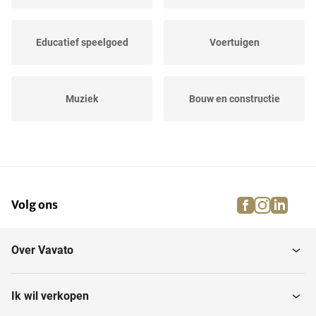
Educatief speelgoed
Voertuigen
Muziek
Bouw en constructie
Speelgoed
Speelfiguren
facebook
instagra
linke
pi
Volg ons
Knutselen
Over Vavato
Ik wil verkopen