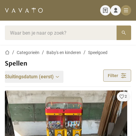
Startpagina
Zoekbalk
Startpagina
Categorieën
Baby's en kinderen
Speelgoed
Spellen
Filter
Sluitingsdatum (eerst)
2