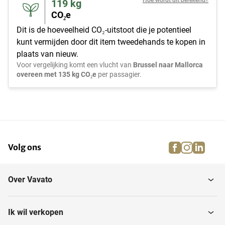
Hoe wordt dit berekend?
119
kg
CO₂e
Dit is de hoeveelheid CO₂-uitstoot die je potentieel
kunt vermijden door dit item tweedehands te kopen in
plaats van nieuw.
Voor vergelijking komt een vlucht van
Brussel naar Mallorca
overeen met 135 kg CO₂e
per passagier.
facebook
instagra
linke
pi
Volg ons
Over Vavato
Ik wil verkopen