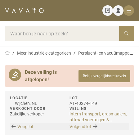
Startpagina
Zoekbalk
Startpagina
Meer industriële categorieën
Perslucht- en vacuümapparatuur
Deze veiling is
Bekijk vergelijkbare kavels
afgelopen!
LOCATIE
LOT
Wijchen, NL
A1-40274-149
VERKOCHT DOOR
VEILING
Zakelijke verkoper
Intern transport, grasmaaiers,
offroad voertuigen &
gereedschappen
Vorig lot
Volgend lot