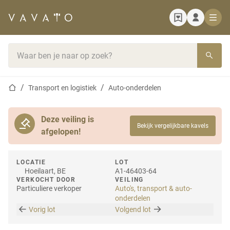
Startpagina
Zoekbalk
Startpagina
Transport en logistiek
Auto-onderdelen
Deze veiling is
Bekijk vergelijkbare kavels
afgelopen!
LOCATIE
LOT
Hoeilaart, BE
A1-46403-64
VERKOCHT DOOR
VEILING
Particuliere verkoper
Auto's, transport & auto-
onderdelen
Vorig lot
Volgend lot