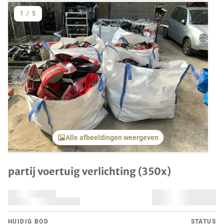
1
/
5
Vorig item
Volgend
Alle afbeeldingen weergeven
partij voertuig verlichting (350x)
HUIDIG ​​BOD
STATUS