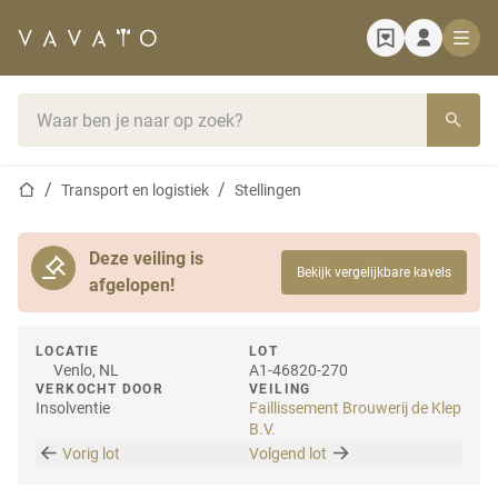
Startpagina
Zoekbalk
Startpagina
Transport en logistiek
Stellingen
Deze veiling is
Bekijk vergelijkbare kavels
afgelopen!
LOCATIE
LOT
Venlo, NL
A1-46820-270
VERKOCHT DOOR
VEILING
Insolventie
Faillissement Brouwerij de Klep
B.V.
Vorig lot
Volgend lot