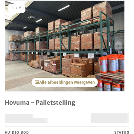
1
/
5
Vorig item
Volgend
Alle afbeeldingen weergeven
Hovuma - Palletstelling
HUIDIG ​​BOD
STATUS