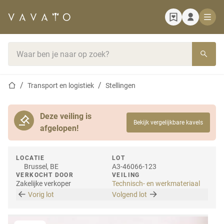
Startpagina
Zoekbalk
Startpagina
Transport en logistiek
Stellingen
Deze veiling is
Bekijk vergelijkbare kavels
afgelopen!
LOCATIE
LOT
Brussel, BE
A3-46066-123
VERKOCHT DOOR
VEILING
Zakelijke verkoper
Technisch- en werkmateriaal
Vorig lot
Volgend lot