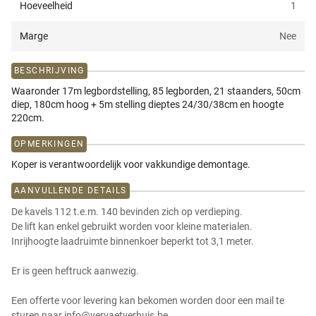
Hoeveelheid
1
Marge
Nee
BESCHRIJVING
Waaronder 17m legbordstelling, 85 legborden, 21 staanders, 50cm
diep, 180cm hoog + 5m stelling dieptes 24/30/38cm en hoogte
220cm.
OPMERKINGEN
Koper is verantwoordelijk voor vakkundige demontage.
AANVULLENDE DETAILS
De kavels 112 t.e.m. 140 bevinden zich op verdieping.
De lift kan enkel gebruikt worden voor kleine materialen.
Inrijhoogte laadruimte binnenkoer beperkt tot 3,1 meter.
Er is geen heftruck aanwezig.
Een offerte voor levering kan bekomen worden door een mail te
sturen naar info@vervaetverhuis.be.