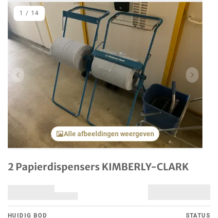
1
/
14
Vorig item
Volgend
Alle afbeeldingen weergeven
2 Papierdispensers KIMBERLY-CLARK
HUIDIG ​​BOD
STATUS