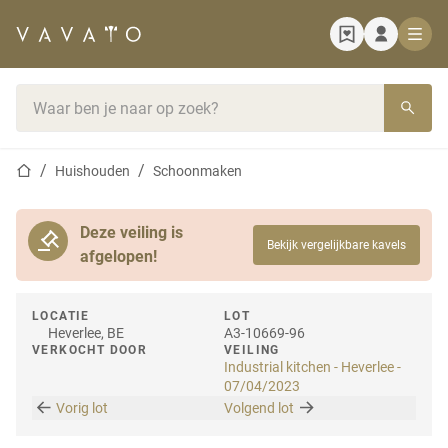
Startpagina
Zoekbalk
Startpagina
Huishouden
Schoonmaken
Deze veiling is
Bekijk vergelijkbare kavels
afgelopen!
LOCATIE
LOT
Heverlee, BE
A3-10669-96
VERKOCHT DOOR
VEILING
Industrial kitchen - Heverlee -
07/04/2023
Vorig lot
Volgend lot