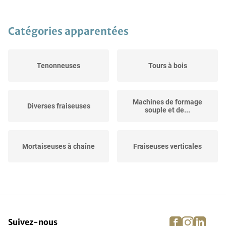
Catégories apparentées
Tenonneuses
Tours à bois
Machines de formage
Diverses fraiseuses
souple et de...
Mortaiseuses à chaîne
Fraiseuses verticales
Broyeurs à meules
Fraiseuses CNC
verticaux
facebook
instagra
linke
pi
Suivez-nous