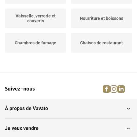
Vaisselle, verrerie et
Nourriture et boissons
couverts
Chambres de fumage
Chaises de restaurant
Tourter des traîneaux
Tables de restaurant
facebook
instagra
linke
pi
Suivez-nous
À propos de Vavato
Je veux vendre