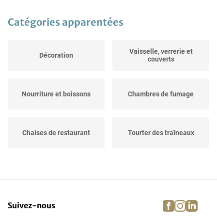
Catégories apparentées
Vaisselle, verrerie et
Décoration
couverts
Nourriture et boissons
Chambres de fumage
Chaises de restaurant
Tourter des traîneaux
Vestiaire
Tables de restaurant
facebook
instagra
linke
pi
Suivez-nous