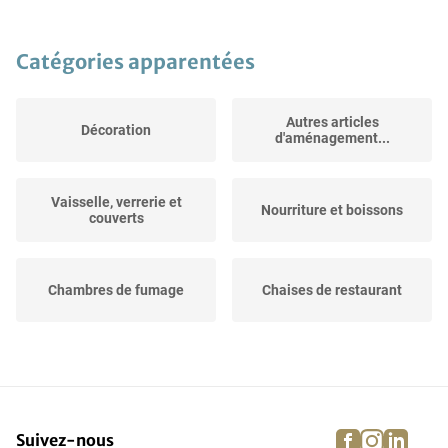
Catégories apparentées
Autres articles
Décoration
d'aménagement...
Vaisselle, verrerie et
Nourriture et boissons
couverts
Chambres de fumage
Chaises de restaurant
Vestiaire
Tables de restaurant
facebook
instagra
linke
pi
Suivez-nous