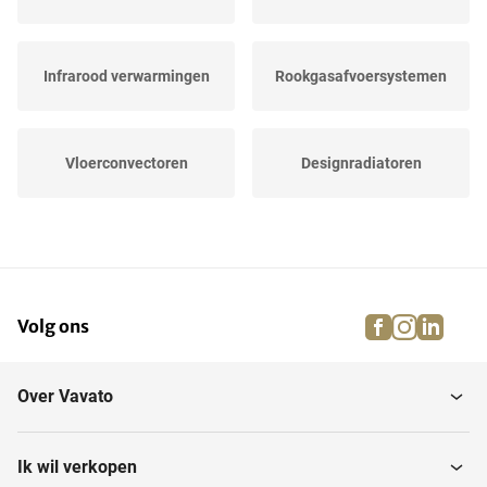
Infrarood verwarmingen
Rookgasafvoersystemen
Vloerconvectoren
Designradiatoren
Wandverwarmingen
Thermostaten
facebook
instagra
linke
pi
Volg ons
Warmtepompen
Cv-pompen
Over Vavato
Cv-installaties
Verwarmingsinstallaties
Ik wil verkopen