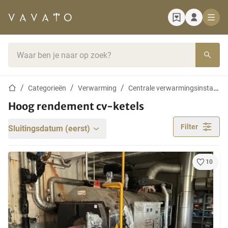
Startpagina
Zoekbalk
Startpagina
Categorieën
Verwarming
Centrale verwarmingsinstallaties
Hoog rendement cv-ketels
Filter
Sluitingsdatum (eerst)
10