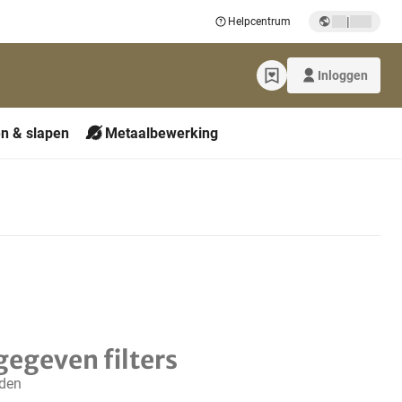
|
Helpcentrum
Inloggen
n & slapen
Metaalbewerking
gegeven filters
nden