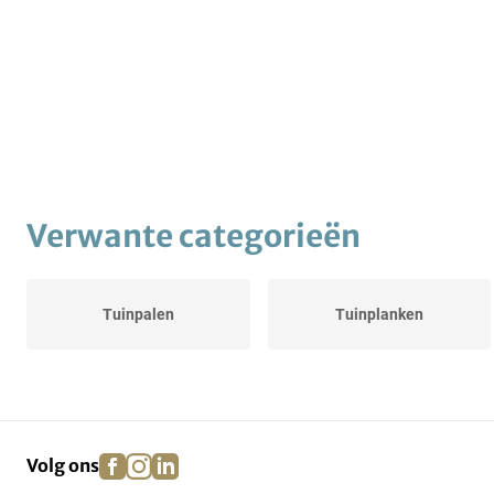
Verwante categorieën
Tuinpalen
Tuinplanken
facebook
instagram
linkedin
pinterest
Volg ons