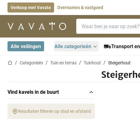
Verkoop met Vavato
Overnames & vastgoed
Zoekbalk
Startpagina
Alle veilingen
Alle categorieën
Transport en
Startpagina
Categorieën
Tuin en terras
Tuinhout
Steigerhout
Steigerh
Vind kavels in de buurt
Resultaten filteren op stad en afstand