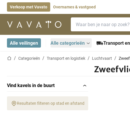
Verkoop met Vavato
Overnames & vastgoed
Zoekbalk
Startpagina
Alle veilingen
Alle categorieën
Transport en
Startpagina
Categorieën
Transport en logistiek
Luchtvaart
Zweef
Zweefvli
Vind kavels in de buurt
Resultaten filteren op stad en afstand