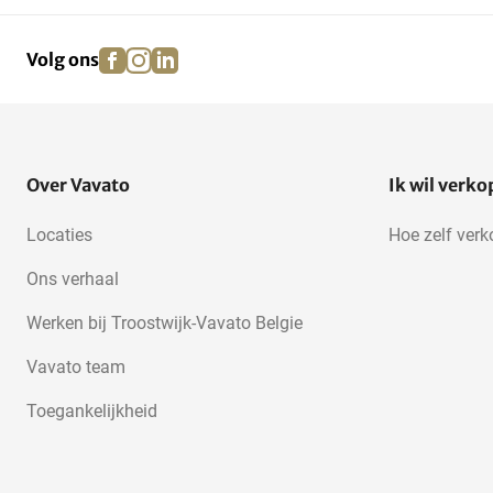
facebook
instagram
linkedin
pinterest
Volg ons
Over Vavato
Ik wil verk
Locaties
Hoe zelf ver
Ons verhaal
Werken bij Troostwijk-Vavato Belgie
Vavato team
Toegankelijkheid