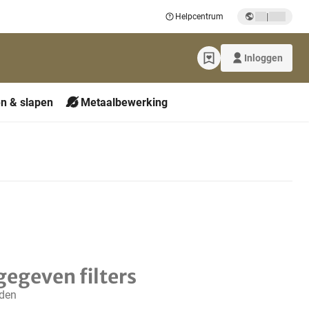
|
Helpcentrum
Inloggen
n & slapen
Metaalbewerking
gegeven filters
nden