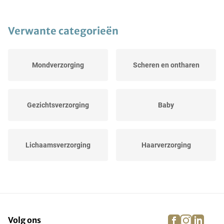
Verwante categorieën
Mondverzorging
Scheren en ontharen
Gezichtsverzorging
Baby
Lichaamsverzorging
Haarverzorging
facebook
instagra
linke
pi
Volg ons