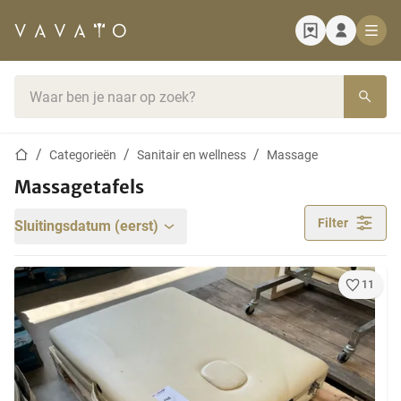
Startpagina
Zoekbalk
Startpagina
Categorieën
Sanitair en wellness
Massage
Massagetafels
Filter
Sluitingsdatum (eerst)
11