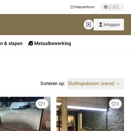
|
Helpcentrum
Inloggen
n & slapen
Metaalbewerking
Sorteren op:
Sluitingsdatum (eerst)
1
2