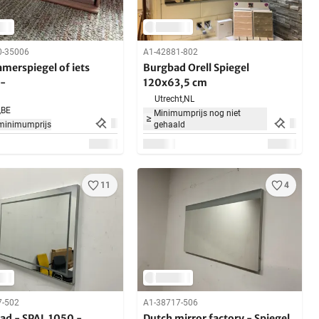
0-35006
A1-42881-802
merspiegel of iets
Burgbad Orell Spiegel
 -
120x63,5 cm
Utrecht,
NL
,
BE
Minimumprijs nog niet
minimumprijs
gehaald
11
4
7-502
A1-38717-506
ad - SPAL 1050 -
Dutch mirror factory - Spiegel