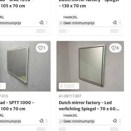
l 105 x 70 cm
- 130 x 70 cm
NL
Hedel,
NL
minimumprijs
Geen minimumprijs
1
6
7-513
A1-38717-507
ad - SPTT 1000 -
Dutch mirror factory - Led
l 100 x 70 cm
verlichting Spiegel - 70 x 60
cm
NL
Hedel,
NL
minimumprijs
Geen minimumprijs