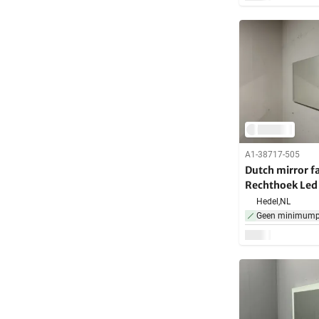
A1-38717-505
Dutch mirror f
Rechthoek Led 
Spiegel 160 x 
Hedel,
NL
Geen minimumpr