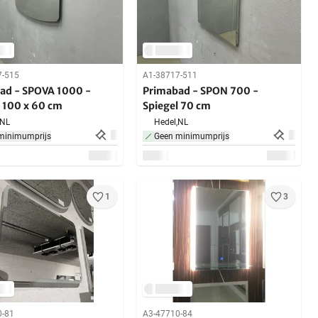
7-515
A1-38717-511
ad - SPOVA 1000 -
Primabad - SPON 700 -
l 100 x 60 cm
Spiegel 70 cm
NL
Hedel,
NL
minimumprijs
Geen minimumprijs
1
3
0-81
A3-47710-84