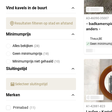
Vind kavels in de buurt
A3-46090-35007
Resultaten filteren op stad en afstand
- badkamerspie
anders -
Minimumprijs
Theux,
BE
Geen minimumpr
Alles bekijken
(
28
)
Geen minimumprijs
(
18
)
Minimumprijs niet gehaald
(
10
)
Sluitingstijd
Selecteer sluitingstijd
Merken
A1-42881-823
Primabad
(11)
Laufen - Kartel