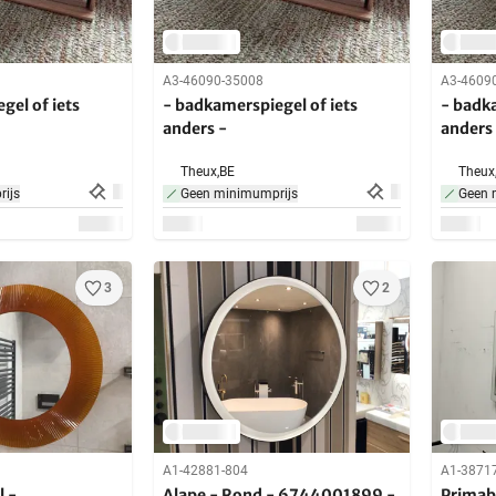
A3-46090-35008
A3-4609
gel of iets
- badkamerspiegel of iets
- badka
anders -
anders
Theux,
BE
Theux
ijs
Geen minimumprijs
Geen 
3
2
A1-42881-804
A1-3871
l -
Alape - Rond - 6744001899 -
Primab