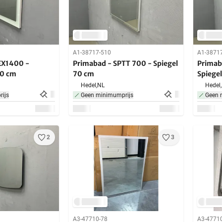
A1-38717-510
A1-3871
EX1400 -
Primabad - SPTT 700 - Spiegel
Primab
80 cm
70 cm
Spiege
Hedel,
NL
Hedel,
ijs
Geen minimumprijs
Geen 
2
3
A3-47710-78
A3-4771