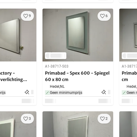
9
6
A1-38717-503
A1-3871
actory -
Primabad - Spex 600 - Spiegel
Primab
verlichting
60 x 80 cm
cm
70 cm
Hedel,
NL
Hedel,
ijs
Geen minimumprijs
Geen 
3
2