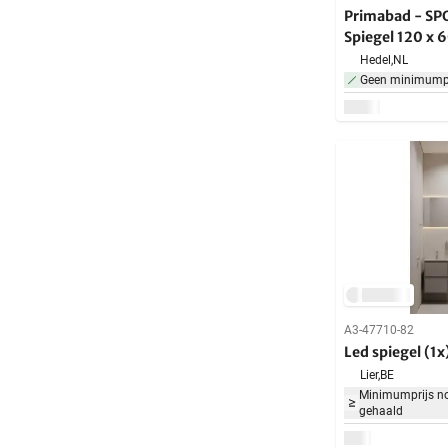
Primabad - SP
Spiegel 120 x 
Hedel,
NL
Geen minimumpr
A3-47710-82
Led spiegel (1x
Lier,
BE
Minimumprijs no
gehaald