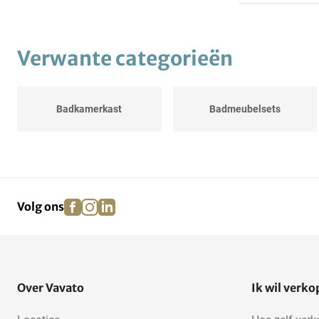
Verwante categorieën
Badkamerkast
Badmeubelsets
facebook
instagram
linkedin
pinterest
Volg ons
Over Vavato
Ik wil verk