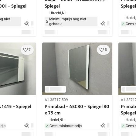
1 - Spiegel
Spiegel
Spiege
Utrecht,
NL
Hedel,
g niet
Minimumprijs nog niet
gehaald
Geen 
7
5
A1-38717-509
A1-3871
 1415 - Spiegel
Primabad - 4EC80 - Spiegel 80
Primab
x 75 cm
Spiege
Hedel,
NL
Hedel,
ijs
Geen minimumprijs
Geen 