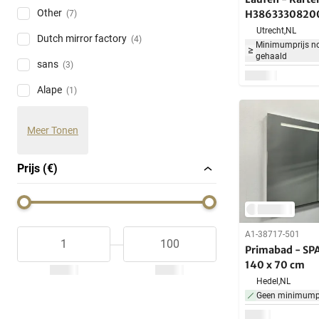
Other
H386333082000
(7)
Utrecht,
NL
Dutch mirror factory
(4)
Minimumprijs no
gehaald
sans
(3)
Alape
(1)
Meer Tonen
Prijs (€)
A1-38717-501
Primabad - SPA
140 x 70 cm
Hedel,
NL
Geen minimumpr