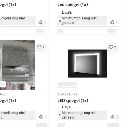
egel (1x)
Led spiegel (1x)
Lier,
BE
mprijs nog niet
Minimumprijs nog niet
ld
gehaald
1
2
0-83
A3-47710-79
egel (1x)
LED spiegel (1x)
Lier,
BE
mprijs nog niet
Minimumprijs nog niet
ld
gehaald