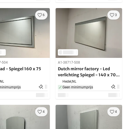
6
3
7-504
A1-38717-508
ad - Spiegel 160 x 75
Dutch mirror factory - Led
verlichting Spiegel - 140 x 70
cm
NL
Hedel,
NL
minimumprijs
Geen minimumprijs
4
4