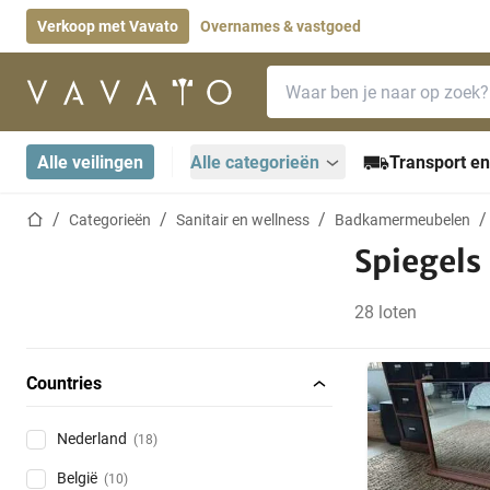
Verkoop met Vavato
Overnames & vastgoed
Zoekbalk
Startpagina
Alle veilingen
Alle categorieën
Transport en
Startpagina
Categorieën
Sanitair en wellness
Badkamermeubelen
Spiegels
28 loten
Countries
Nederland
(18)
België
(10)