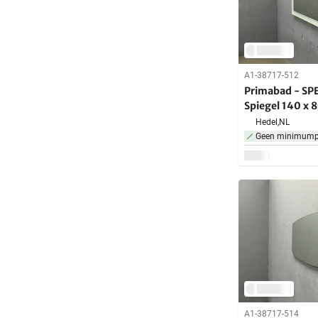
A1-38717-512
Primabad - SP
Spiegel 140 x 
Hedel,
NL
Geen minimumpr
A1-38717-514