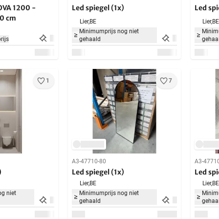
OVA 1200 -
Led spiegel (1x)
Led spi
60 cm
Lier,
BE
Lier,
BE
Minimumprijs nog niet
Minimu
ijs
gehaald
gehaa
1
7
A3-47710-80
A3-4771
)
Led spiegel (1x)
Led spi
Lier,
BE
Lier,
BE
g niet
Minimumprijs nog niet
Minimu
gehaald
gehaa