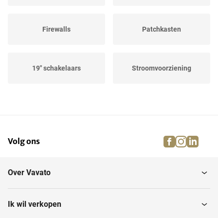
Firewalls
Patchkasten
19" schakelaars
Stroomvoorziening
Routers
facebook
instagra
linke
pi
Volg ons
Over Vavato
Ik wil verkopen