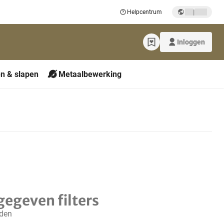
|
Helpcentrum
Inloggen
n & slapen
Metaalbewerking
gegeven filters
nden