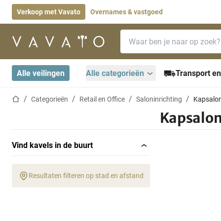
Verkoop met Vavato
Overnames & vastgoed
Zoekbalk
Startpagina
Alle veilingen
Alle categorieën
Transport en
Startpagina
Categorieën
Retail en Office
Saloninrichting
Kapsalo
Kapsalo
Vind kavels in de buurt
Resultaten filteren op stad en afstand