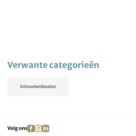
Verwante categorieën
Schoonheidssalon
facebook
instagram
linkedin
pinterest
Volg ons