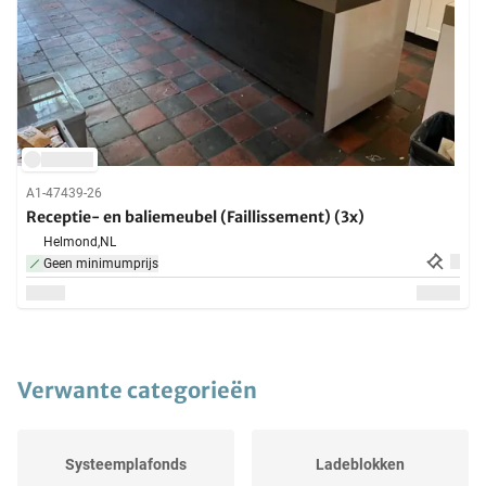
A1-47439-26
Receptie- en baliemeubel (Faillissement) (3x)
Helmond,
NL
Geen minimumprijs
Verwante categorieën
Systeemplafonds
Ladeblokken