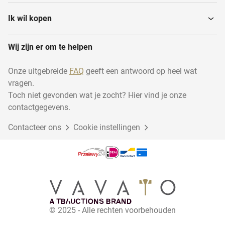
Lockerkasten
Vitrinekasten
Ik wil kopen
Wij zijn er om te helpen
Ladenkasten
Archiefkasten
Onze uitgebreide
FAQ
geeft een antwoord op heel wat
vragen.
Bureaus
Bureautafels
Toch niet gevonden wat je zocht? Hier vind je onze
contactgegevens.
Contacteer ons
Vergaderstoelen
Cookie instellingen
Whiteboards en flipovers
Scheidingswanden
Overige kantoorinventaris
Prenten in lijst
Plantenbakken
© 2025 - Alle rechten voorbehouden