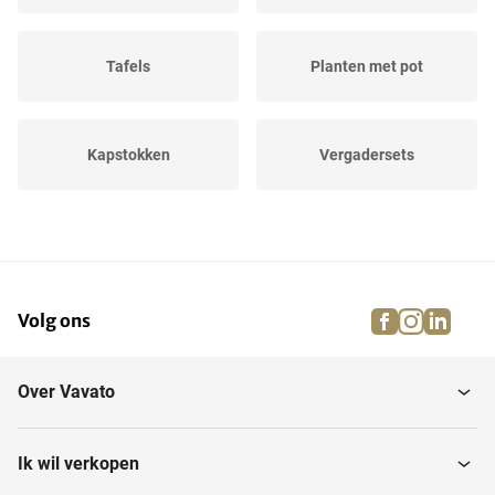
Tafels
Planten met pot
Kapstokken
Vergadersets
Vergadertafels
Bureaustoelen
facebook
instagra
linke
pi
Volg ons
Dossierkasten
Brandwerende kasten
Over Vavato
Archiefstellingen
Wachtkamerstoelen
Ik wil verkopen