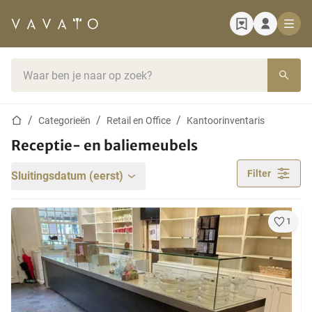
Startpagina
Zoekbalk
Startpagina
Categorieën
Retail en Office
Kantoorinventaris
Receptie- en baliemeubels
Filter
Sluitingsdatum (eerst)
1