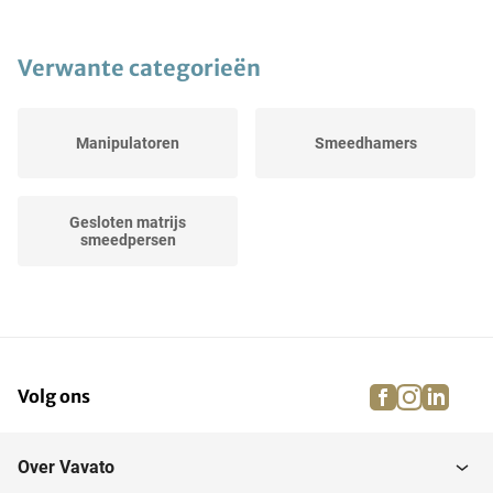
Verwante categorieën
Manipulatoren
Smeedhamers
Gesloten matrijs
smeedpersen
facebook
instagra
linke
pi
Volg ons
Over Vavato