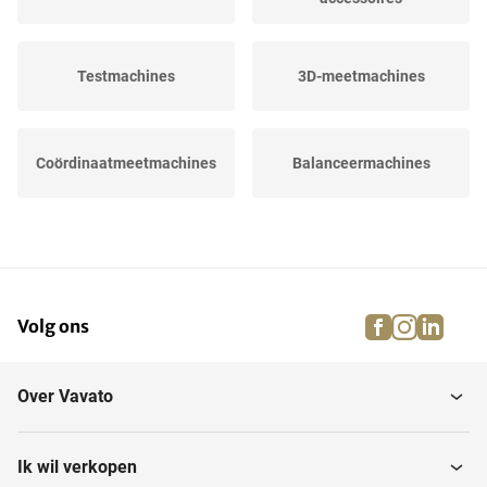
Testmachines
3D-meetmachines
Coördinaatmeetmachines
Balanceermachines
Mobiele meetapparatuur
&...
facebook
instagra
linke
pi
Volg ons
Over Vavato
Ik wil verkopen