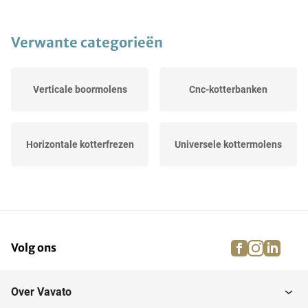
Verwante categorieën
Verticale boormolens
Cnc-kotterbanken
Horizontale kotterfrezen
Universele kottermolens
facebook
instagra
linke
pi
Volg ons
Over Vavato