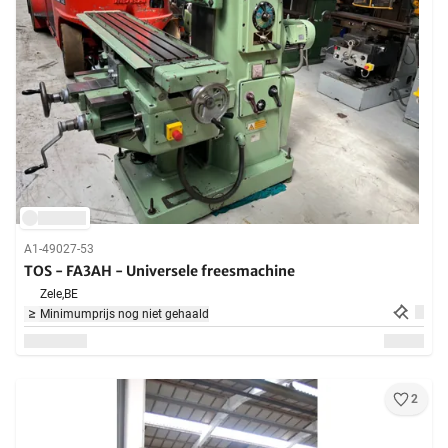
A1-49027-53
TOS - FA3AH - Universele freesmachine
Zele,
BE
Minimumprijs nog niet gehaald
2