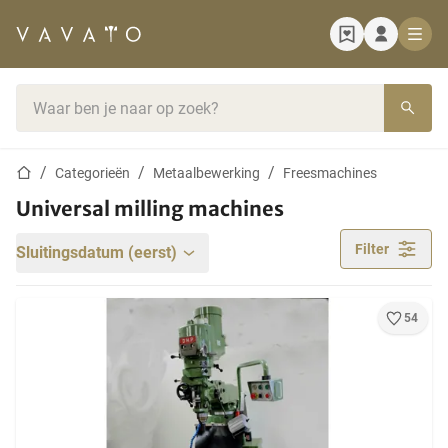
Startpagina
Zoekbalk
Startpagina
Categorieën
Metaalbewerking
Freesmachines
Universal milling machines
Filter
Sluitingsdatum (eerst)
54