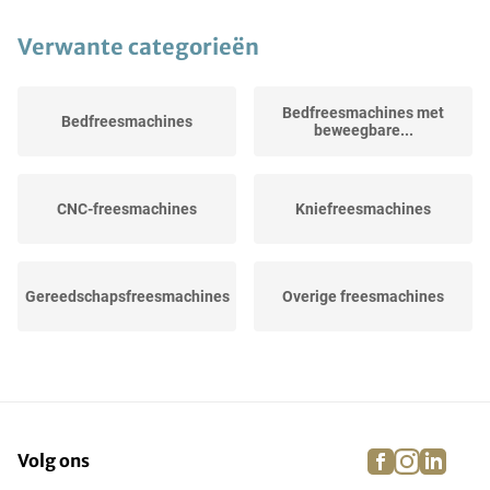
Verwante categorieën
Bedfreesmachines met
Bedfreesmachines
beweegbare...
CNC-freesmachines
Kniefreesmachines
Gereedschapsfreesmachines
Overige freesmachines
Portaalfreesmachines
HSC-freesmachines
facebook
instagra
linke
pi
Volg ons