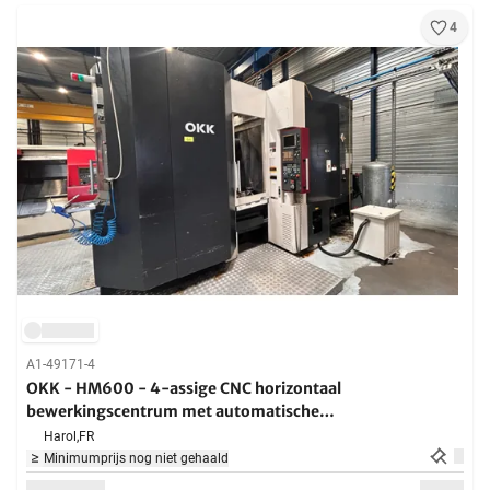
4
A1-49171-4
OKK - HM600 - 4-assige CNC horizontaal
bewerkingscentrum met automatische
gereedschapswisselaar, automatische palletwissel en
Harol,
FR
BT50 spil voor frezen, boren, boren en tappen
Minimumprijs nog niet gehaald