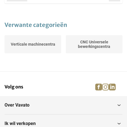
Verwante categorieën
CNC Universele
Verticale machinecentra
bewerkingscentra
facebook
instagra
linke
pi
Volg ons
Over Vavato
Ik wil verkopen