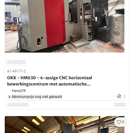
A1-49171-2
OKK - HM630 - 4-assige CNC horizontaal
bewerkingscentrum met automatische
gereedschapswisselaar, automatische palletwissel en
Harol,
FR
BT50 spil voor frezen, boren, boren en tappen - 2017
Minimumprijs nog niet gehaald
3