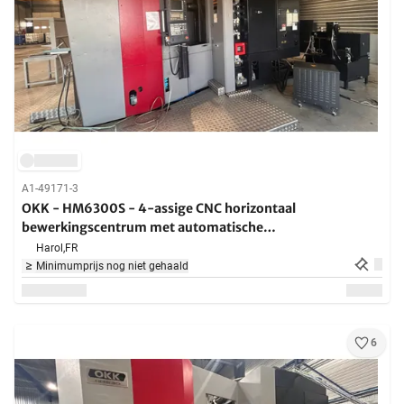
A1-49171-3
OKK - HM6300S - 4-assige CNC horizontaal
bewerkingscentrum met automatische
gereedschapswisselaar, automatische palletwissel en
Harol,
FR
BT50 spil voor frezen, boren, boren en tappen - 2014
Minimumprijs nog niet gehaald
6