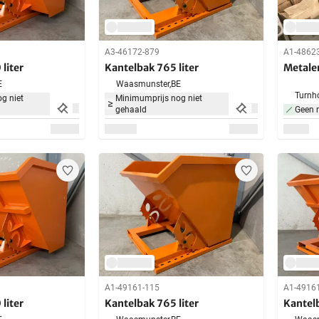
A3-46172-879
A1-4862
liter
Kantelbak 765 liter
Metale
E
Waasmunster,
BE
Turnho
g niet
Minimumprijs nog niet
gehaald
Geen 
A1-49161-115
A1-4916
liter
Kantelbak 765 liter
Kantelb