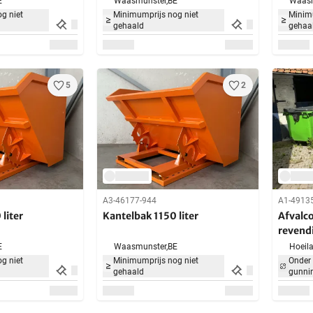
E
Waasmunster,
BE
Waasm
g niet
Minimumprijs nog niet
Minimu
gehaald
gehaa
5
2
A3-46177-944
A1-4913
liter
Kantelbak 1150 liter
Afvalco
revendi
E
Waasmunster,
BE
Hoeila
g niet
Minimumprijs nog niet
Onder
gehaald
gunni