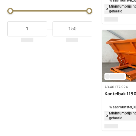
Waasmunster,
B
Minimumprijs no
gehaald
A3-46177-924
Kantelbak 1150 
Waasmunster,
B
Minimumprijs no
gehaald