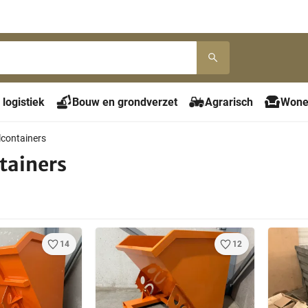
 logistiek
Bouw en grondverzet
Agrarisch
Wone
lcontainers
tainers
14
12