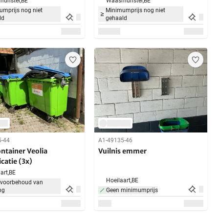
unster,
BE
Waasmunster,
BE
mprijs nog niet
Minimumprijs nog niet
ld
gehaald
5-44
A1-49135-46
ntainer Veolia
Vuilnis emmer
catie (3x)
art,
BE
Hoeilaart,
BE
 voorbehoud van
ng
Geen minimumprijs