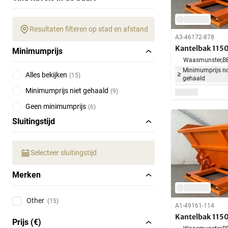
Resultaten filteren op stad en afstand
A3-46172-878
Kantelbak 1150 
Minimumprijs
Waasmunster,
B
Minimumprijs no
Alles bekijken
(
15
)
gehaald
Minimumprijs niet gehaald
(
9
)
Geen minimumprijs
(
6
)
Sluitingstijd
Selecteer sluitingstijd
Merken
Other
(15)
A1-49161-114
Kantelbak 1150 
Prijs (€)