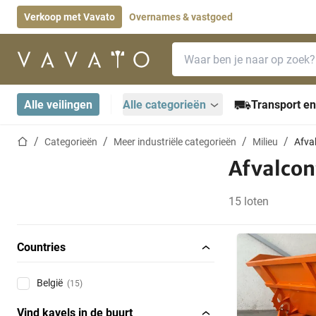
Verkoop met Vavato
Overnames & vastgoed
Zoekbalk
Startpagina
Alle veilingen
Alle categorieën
Transport en
Startpagina
Categorieën
Meer industriële categorieën
Milieu
Afva
Afvalcon
15 loten
Countries
België
(15)
Vind kavels in de buurt