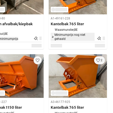
3-80
A1-49161-228
n afvalbak/kiepbak
Kantelbak 765 liter
Waasmunster,
BE
ut,
BE
Minimumprijs nog niet
minimumprijs
gehaald
2
1-227
A3-46177-925
ak 1150 liter
Kantelbak 765 liter