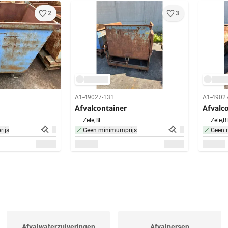
2
3
A1-49027-131
A1-4902
Afvalcontainer
Afvalc
Zele,
BE
Zele,
B
ijs
Geen minimumprijs
Geen 
Afvalwaterzuiveringen
Afvalpersen