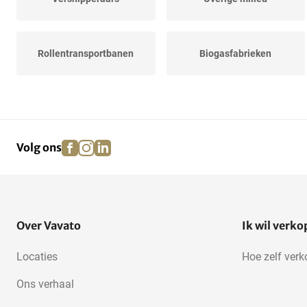
Rollentransportbanen
Biogasfabrieken
facebook
instagram
linkedin
pinterest
Volg ons
Over Vavato
Ik wil verk
Locaties
Hoe zelf ver
Ons verhaal