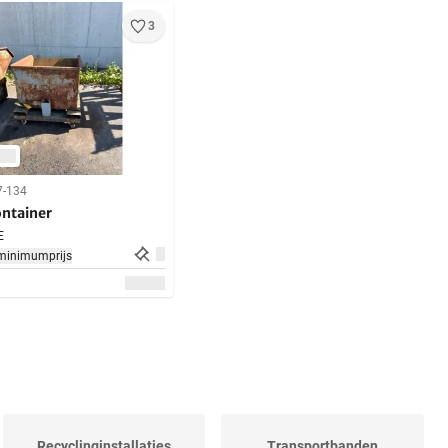
3
7-134
ontainer
E
minimumprijs
Recyclinginstallaties
Transportbanden