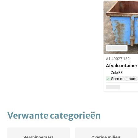
A1-49027-130
Afvalcontainer
Zele,
BE
Geen minimumpr
Verwante categorieën
Versnipperaars
Overige milieu