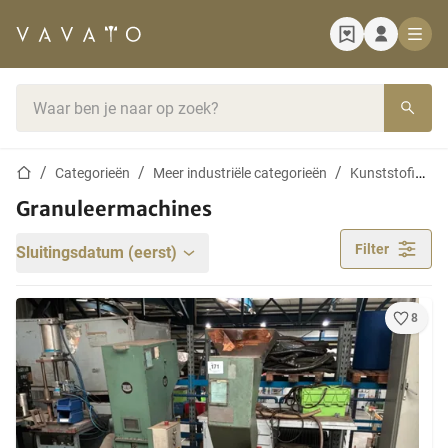
Startpagina
Zoekbalk
Startpagina
Categorieën
Meer industriële categorieën
Kunststofindustrie
Granuleermachines
Filter
Sluitingsdatum (eerst)
8