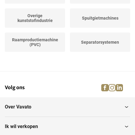
Overige
Spuitgietmachines
kunststofindustrie
Raamproductiemachine
Separatorsystemen
(PVC)
Tempereerkasten
Uitnamerobots
facebook
instagra
linke
pi
Volg ons
UV-drogers
Matrijsplaten
Over Vavato
Extruders
Maalmolens
Ik wil verkopen