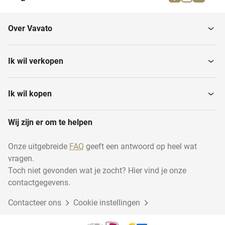
Papierboormachines
Verzamelhechtmachines
Over Vavato
Couverteermachines
Flexo drukpersmachines
Ik wil verkopen
Overige grafische
Rilmachines
industrie
Ik wil kopen
Wij zijn er om te helpen
Triltafels
Kruisverpakkingsmachines
Onze uitgebreide
FAQ
geeft een antwoord op heel wat
vragen.
Guillotinescharen
Lifters
Toch niet gevonden wat je zocht? Hier vind je onze
contactgegevens.
Contacteer ons
Lijmmachines
Cookie instellingen