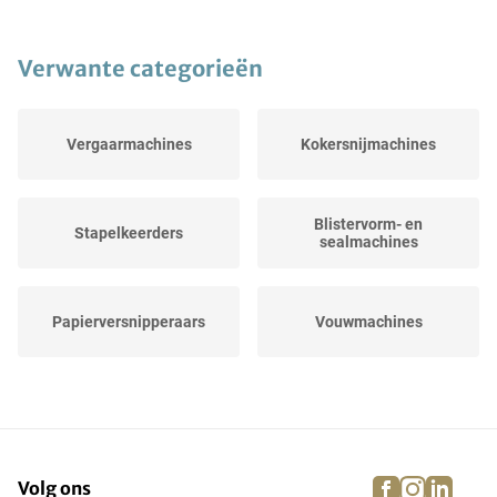
Verwante categorieën
Vergaarmachines
Kokersnijmachines
Blistervorm- en
Stapelkeerders
sealmachines
Papierversnipperaars
Vouwmachines
Vergaar- en bindlijnen
Lamineermachines
facebook
instagra
linke
pi
Volg ons