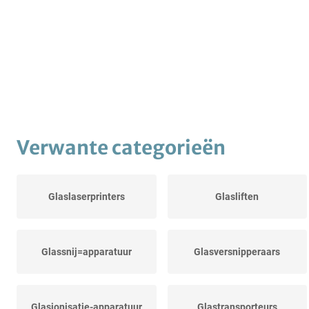
Verwante categorieën
Glaslaserprinters
Glasliften
Glassnij=apparatuur
Glasversnipperaars
Glasionisatie-apparatuur
Glastransporteurs