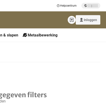
|
Helpcentrum
Inloggen
n & slapen
Metaalbewerking
gegeven filters
nden