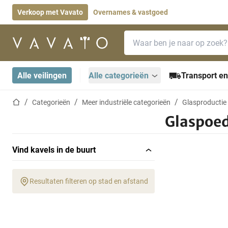
Verkoop met Vavato
Overnames & vastgoed
Zoekbalk
Startpagina
Alle veilingen
Alle categorieën
Transport en
Startpagina
Categorieën
Meer industriële categorieën
Glasproductie
Glaspoed
Vind kavels in de buurt
Resultaten filteren op stad en afstand