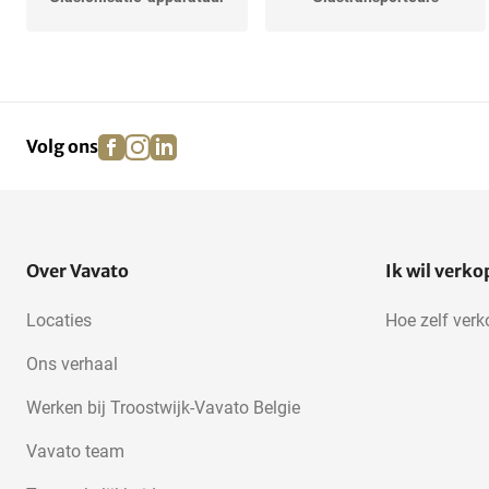
facebook
instagram
linkedin
pinterest
Volg ons
Over Vavato
Ik wil verk
Locaties
Hoe zelf ver
Ons verhaal
Werken bij Troostwijk-Vavato Belgie
Vavato team