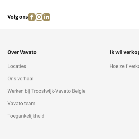
facebook
instagram
linkedin
pinterest
Volg ons
Over Vavato
Ik wil verk
Locaties
Hoe zelf ver
Ons verhaal
Werken bij Troostwijk-Vavato Belgie
Vavato team
Toegankelijkheid