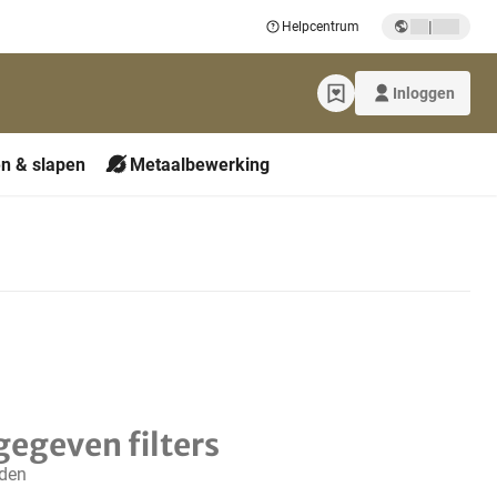
|
Helpcentrum
Inloggen
n & slapen
Metaalbewerking
gegeven filters
nden