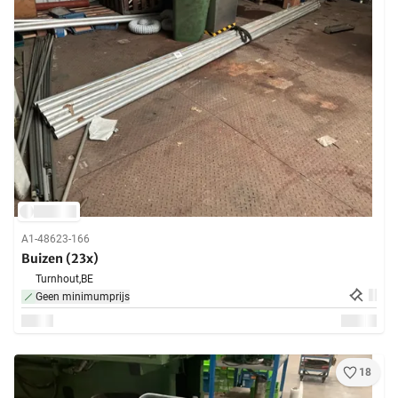
A1-48623-166
Buizen (23x)
Turnhout,
BE
Geen minimumprijs
18