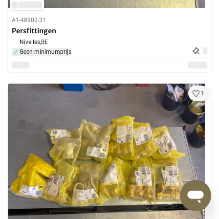
A1-48902-31
Persfittingen
Nivelles,
BE
Geen minimumprijs
1