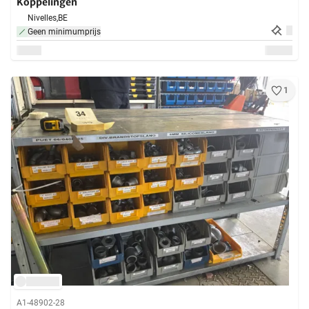
Koppelingen
Nivelles,
BE
Geen minimumprijs
1
A1-48902-28