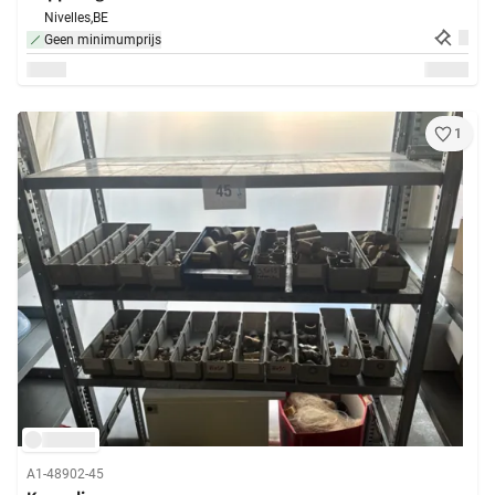
Nivelles,
BE
Geen minimumprijs
1
A1-48902-45