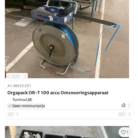
A1-48623-251
Orgapack OR-T 100 accu Omsnoeringsapparaat
Turnhout,
BE
Geen minimumprijs
1