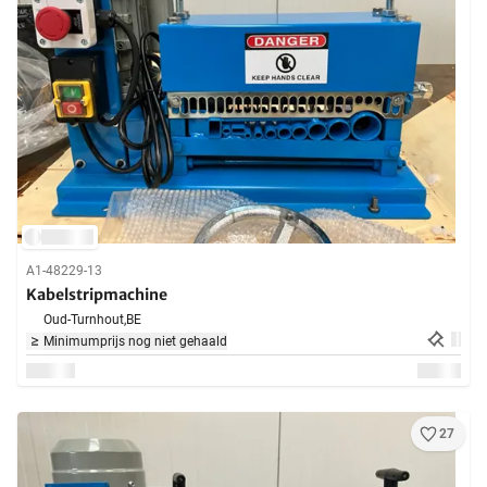
A1-48229-13
Kabelstripmachine
Oud-Turnhout,
BE
Minimumprijs nog niet gehaald
27