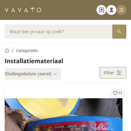
Startpagina
Zoekbalk
Startpagina
Categorieën
Installatiemateriaal
Filter
Sluitingsdatum (eerst)
11