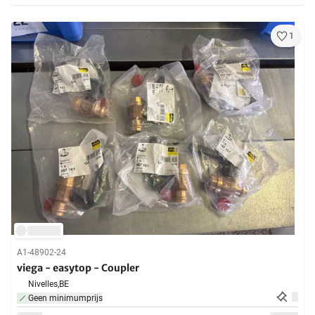
1
A1-48902-24
viega - easytop - Coupler
Nivelles,
BE
Geen minimumprijs