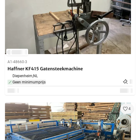
A1-48660-3
Haffner KF415 Gatensteekmachine
Diepenheim,
NL
Geen minimumprijs
4