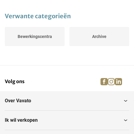
Verwante categorieën
Bewerkingscentra
Archive
facebook
instagra
linke
pi
Volg ons
Over Vavato
Ik wil verkopen