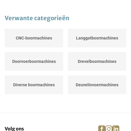
Verwante categorieën
CNC-boormachines
Langgatboormachines
Doorvoerboormachines
Drevelboormachines
Diverse boormachines
Deuvelinvoermachines
facebook
instagra
linke
pi
Volg ons