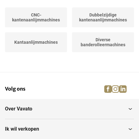
CNC-
Dubbelzijdige
kantenaanlijmmachines
kantenaanlijmmachines
Diverse
Kantaanlijmmachines
banderolleermachines
facebook
instagra
linke
pi
Volg ons
Over Vavato
Ik wil verkopen