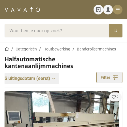
Startpagina
Zoekbalk
Startpagina
Categorieën
Houtbewerking
Banderolleermachines
Halfautomatische
kantenaanlijmmachines
Filter
Sluitingsdatum (eerst)
2