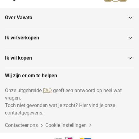
Koelvitrines
IJsblokjesmachines
Over Vavato
Verpakkingsmachines
Pannensets
Ik wil verkopen
Overige ovens en
Serviesverwarmer
steamers
Ik wil kopen
Wij zijn er om te helpen
Magnetrons
IJsmachines
Onze uitgebreide
FAQ
geeft een antwoord op heel wat
vragen.
Combisteamers
Warmtelampen
Toch niet gevonden wat je zocht? Hier vind je onze
contactgegevens.
Contacteer ons
Heteluchtovens
Cookie instellingen
Conventionele ovens