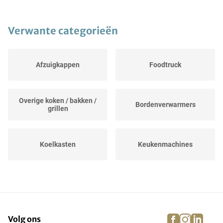
Verwante categorieën
Afzuigkappen
Foodtruck
Overige koken / bakken /
Bordenverwarmers
grillen
Koelkasten
Keukenmachines
Neutrale eenheden
Grill- en bakplaten
facebook
instagra
linke
pi
Volg ons