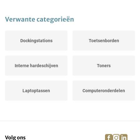
Verwante categorieën
Dockingstations
Toetsenborden
Interne hardeschijven
Toners
Laptoptassen
Computeronderdelen
Tablets
Overige
facebook
instagra
linke
pi
Volg ons