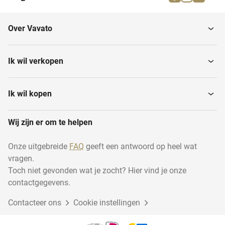
Desktops
Monitoren
Over Vavato
Modems
Software
Ik wil verkopen
Hoezen en overtrekken
Printers en scanners
Ik wil kopen
Wij zijn er om te helpen
Archiveren
Wifi, routers en switches
Onze uitgebreide
FAQ
geeft een antwoord op heel wat
vragen.
Tablethouders
Servers
Toch niet gevonden wat je zocht? Hier vind je onze
contactgegevens.
Contacteer ons
E-readers
Cookie instellingen
Laptops