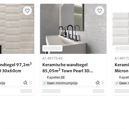
A1-49173-45
A1-4917
ndtegel 97,2m²
Keramische wandtegel
Kerami
3D 30x60cm
85,05m² Town Pearl 3D
Micron
30x90cm
Kapellen,
BE
Kapell
ijs
Geen minimumprijs
Geen 