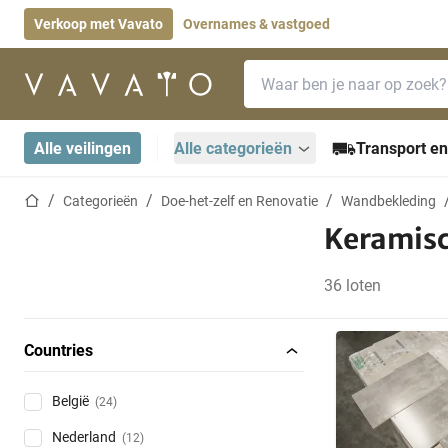
Verkoop met Vavato
Overnames & vastgoed
Zoekbalk
Startpagina
Alle veilingen
Alle categorieën
Transport en
Startpagina
Categorieën
Doe-het-zelf en Renovatie
Wandbekleding
Keramis
36 loten
Countries
België
(24)
Nederland
(12)