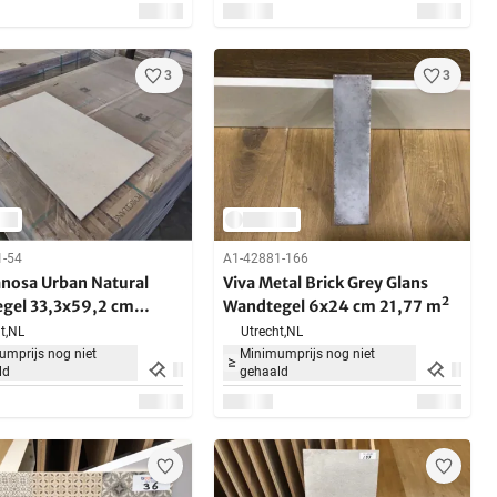
3
3
1-54
A1-42881-166
anosa Urban Natural
Viva Metal Brick Grey Glans
gel 33,3x59,2 cm
Wandtegel 6x24 cm 21,77 m²
 m²
t,
NL
Utrecht,
NL
mprijs nog niet
Minimumprijs nog niet
ld
gehaald