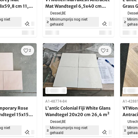
8x59,8 cm 11,88
Mat Wandtegel 6,5x40 cm
Grass 
11,13 m²
cm 26,
Dessel,
BE
Dessel
g niet
Minimumprijs nog niet
Minimu
gehaald
gehaa
2
2
A1-48774-84
A1-4288
mporary Rose
L'antic Colonial Fiji White Glans
VTWone
ndtegel 15x15
Wandtegel 20x20 cm 26,4 m²
Antrac
13,2x4
Dessel,
BE
Utrech
g niet
Minimumprijs nog niet
Minimu
gehaald
gehaa