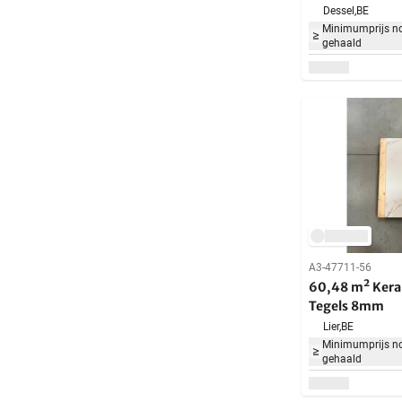
m²
Dessel,
BE
Minimumprijs no
gehaald
A3-47711-56
60,48 m² Kera
Tegels 8mm
Lier,
BE
Minimumprijs no
gehaald