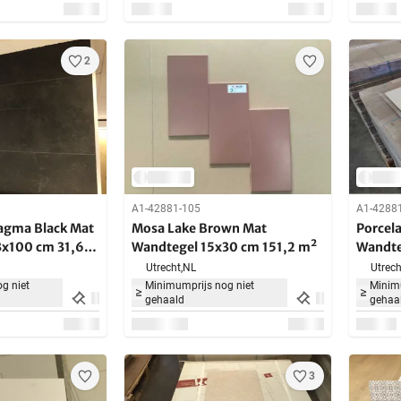
2
A1-42881-105
A1-4288
agma Black Mat
Mosa Lake Brown Mat
Porcel
3x100 cm 31,67
Wandtegel 15x30 cm 151,2 m²
Wandte
49,68
Utrecht,
NL
Utrech
g niet
Minimumprijs nog niet
Minimu
gehaald
gehaa
3