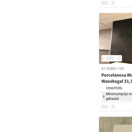
A1-42881-165
Porcelanosa M
Wandtegel 33,
m²
Utrecht,
NL
Minimumprijs no
gehaald