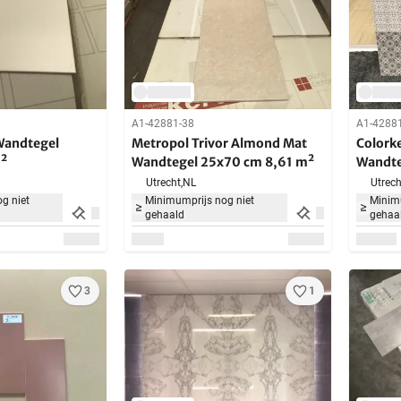
A1-42881-38
A1-4288
Wandtegel
Metropol Trivor Almond Mat
Colorke
²
Wandtegel 25x70 cm 8,61 m²
Wandte
Utrecht,
NL
Utrech
g niet
Minimumprijs nog niet
Minimu
gehaald
gehaa
3
1