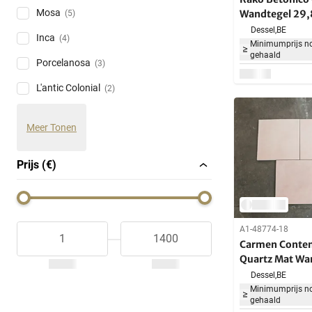
Mosa
Wandtegel 29,
(5)
m²
Dessel,
BE
Inca
(4)
Minimumprijs no
gehaald
Porcelanosa
(3)
L'antic Colonial
(2)
Meer Tonen
Prijs (€)
A1-48774-18
Carmen Conte
Quartz Mat Wa
cm 25,74 m²
Dessel,
BE
Minimumprijs no
gehaald