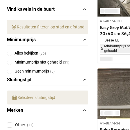
Vind kavels in de buurt
A1-48774-131
Resultaten filteren op stad en afstand
Easy Grey Mat
20x40 cm 86,
Minimumprijs
Dessel,
BE
Minimumprijs no
gehaald
Alles bekijken
(
36
)
Minimumprijs niet gehaald
(
31
)
Geen minimumprijs
(
5
)
Sluitingstijd
Selecteer sluitingstijd
Merken
A1-48774-34
Other
(11)
Rako Betonico