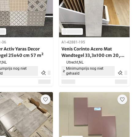
1-36
A1-42881-195
r Activ Yaras Decor
Venis Corinto Acero Mat
gel 25x40 cm 57 m²
Wandtegel 33,3x100 cm 20,98
m²
t,
NL
Utrecht,
NL
mprijs nog niet
Minimumprijs nog niet
ld
gehaald