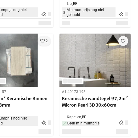
Lier,
BE
mprijs nog niet
Minimumprijs nog niet
ld
gehaald
2
1-57
A1-49173-193
m² Keramische Binnen
Keramische wandtegel 97,2m²
s 8mm
Micron Pearl 3D 30x60cm
Kapellen,
BE
mprijs nog niet
ld
Geen minimumprijs