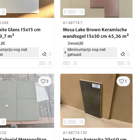
4-344
A1-48774-7
hite Glans 15x15 cm
Mosa Lake Brown Keramische
29,7 m²
wandtegel 15x30 cm 45,36 m²
,
BE
Dessel,
BE
mprijs nog niet
Minimumprijs nog niet
ld
gehaald
2
1
4-20
A1-48774-130
 Colonial Metropolitan
Inca Easy Antracita 20x40 cm