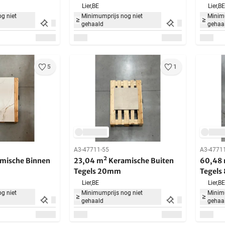
Lier,
BE
Lier,
BE
g niet
Minimumprijs nog niet
Minimu
gehaald
gehaa
5
1
A3-47711-55
A3-4771
mische Binnen
23,04 m² Keramische Buiten
60,48 
Tegels 20mm
Tegel
Lier,
BE
Lier,
BE
g niet
Minimumprijs nog niet
Minimu
gehaald
gehaa