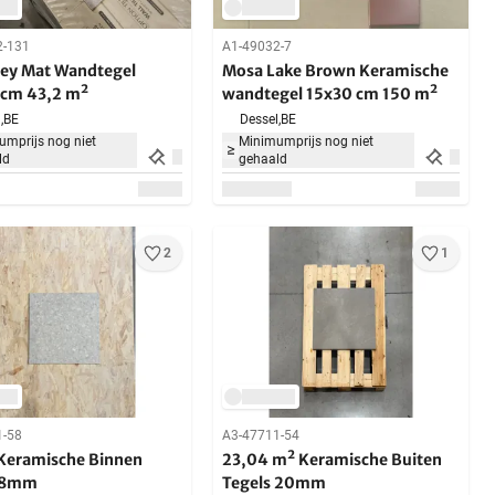
2-131
A1-49032-7
rey Mat Wandtegel
Mosa Lake Brown Keramische
cm 43,2 m²
wandtegel 15x30 cm 150 m²
,
BE
Dessel,
BE
mprijs nog niet
Minimumprijs nog niet
ld
gehaald
2
1
1-58
A3-47711-54
Keramische Binnen
23,04 m² Keramische Buiten
s 8mm
Tegels 20mm