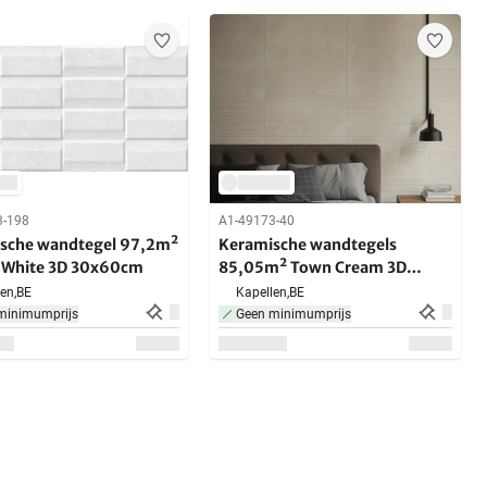
3-198
A1-49173-40
sche wandtegel 97,2m²
Keramische wandtegels
 White 3D 30x60cm
85,05m² Town Cream 3D
30x90cm
en,
BE
Kapellen,
BE
minimumprijs
Geen minimumprijs