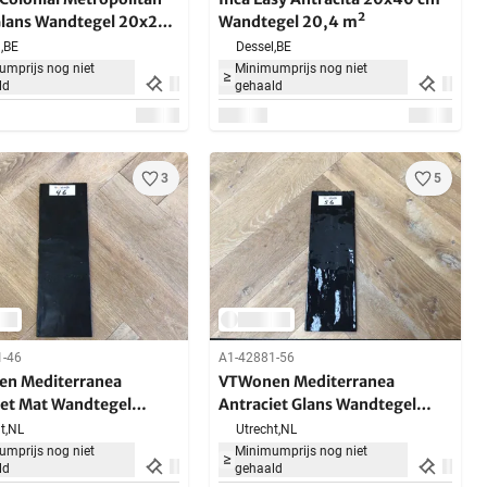
Glans Wandtegel 20x20
Wandtegel 20,4 m²
4 m²
,
BE
Dessel,
BE
mprijs nog niet
Minimumprijs nog niet
ld
gehaald
3
5
1-46
A1-42881-56
n Mediterranea
VTWonen Mediterranea
iet Mat Wandtegel
Antraciet Glans Wandtegel
0 cm 30 m²
13,2x40 cm 30 m²
t,
NL
Utrecht,
NL
mprijs nog niet
Minimumprijs nog niet
ld
gehaald