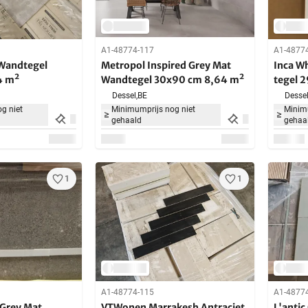
A1-48774-117
A1-4877
 Wandtegel
Metropol Inspired Grey Mat
Inca W
4 m²
Wandtegel 30x90 cm 8,64 m²
tegel 
Dessel,
BE
Dessel
g niet
Minimumprijs nog niet
Minimu
gehaald
gehaa
1
1
A1-48774-115
A1-4877
 Grey Mat
VTWonen Marrakesh Antraciet
L'antic