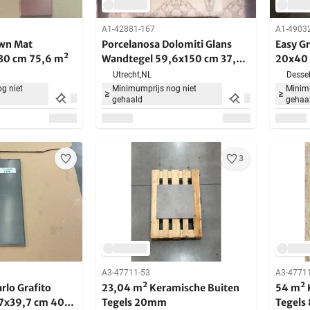
A1-42881-167
A1-4903
wn Mat
Porcelanosa Dolomiti Glans
Easy G
30 cm 75,6 m²
Wandtegel 59,6x150 cm 37,54
20x40 
m²
Utrecht,
NL
Dessel
g niet
Minimumprijs nog niet
Minimu
gehaald
gehaa
3
A3-47711-53
A3-4771
rlo Grafito
23,04 m² Keramische Buiten
54 m² 
7x39,7 cm 40
Tegels 20mm
Tegel