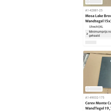
A1-42881-25
Mosa Lake Bro
Wandtegel 15x
Utrecht,
NL
Minimumprijs no
gehaald
A1-49032-175
Cerev Monte Ca
WandTegel 19,