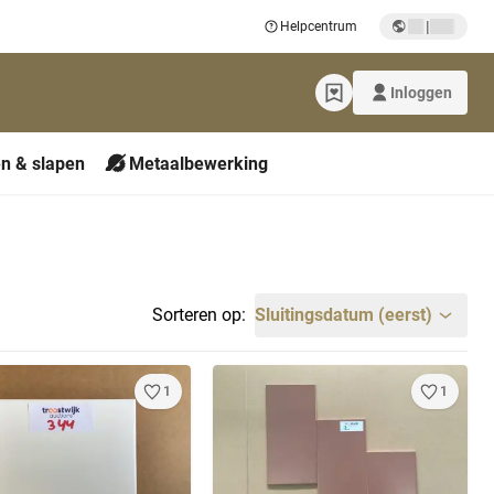
|
Helpcentrum
Inloggen
n & slapen
Metaalbewerking
Sorteren op:
Sluitingsdatum (eerst)
1
1