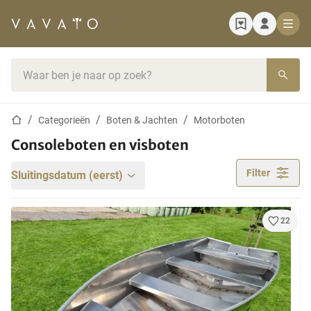
Startpagina
Zoekbalk
Startpagina
Categorieën
Boten & Jachten
Motorboten
Consoleboten en visboten
Filter
Sluitingsdatum (eerst)
22