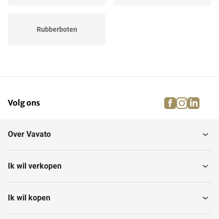
Rubberboten
facebook
instagra
linke
pi
Volg ons
Over Vavato
Ik wil verkopen
Ik wil kopen