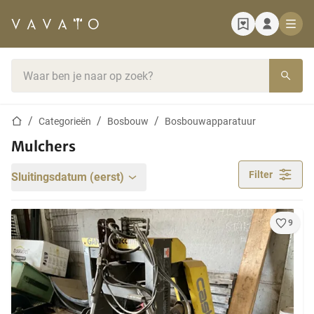
Startpagina
Zoekbalk
Startpagina
Categorieën
Bosbouw
Bosbouwapparatuur
Mulchers
Filter
Sluitingsdatum (eerst)
9