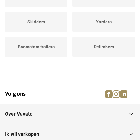
Skidders
Yarders
Boomstam trailers
Delimbers
Harvesters
Bosbouwkranen
facebook
instagra
linke
pi
Volg ons
Bosbouwtractoren
Harwarders
Over Vavato
Forwarders
Ik wil verkopen