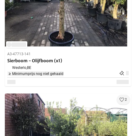
A3-47713-141
Sierboom - Olijfboom (x1)
Westerlo,
BE
Minimumprijs nog niet gehaald
2