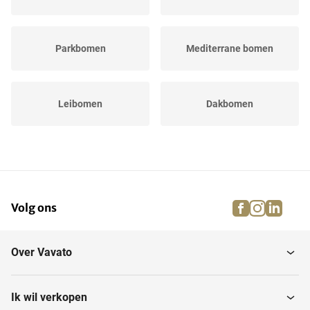
Parkbomen
Mediterrane bomen
Leibomen
Dakbomen
Treurbomen
Sierbomen
facebook
instagra
linke
pi
Volg ons
Zuilbomen
Coniferen
Over Vavato
Vruchten/fruitbomen
Vaste planten
Ik wil verkopen