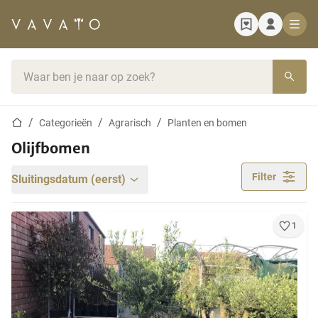
Startpagina
Zoekbalk
Startpagina
Categorieën
Agrarisch
Planten en bomen
Olijfbomen
Filter
Sluitingsdatum (eerst)
1