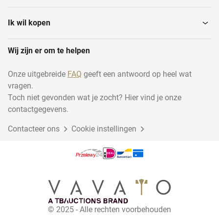
Overige bomen, planten
Loofbomen
en potten
Ik wil kopen
Wij zijn er om te helpen
Knotbomen
Bolbomen
Onze uitgebreide
FAQ
geeft een antwoord op heel wat
vragen.
Hagen
Groenblijvende bomen
Toch niet gevonden wat je zocht? Hier vind je onze
contactgegevens.
Contacteer ons
Buitenpotten
Cookie instellingen
Meerstammige bomen
Lentebloeiers
Binnenpotten
Vormbomen
© 2025 - Alle rechten voorbehouden