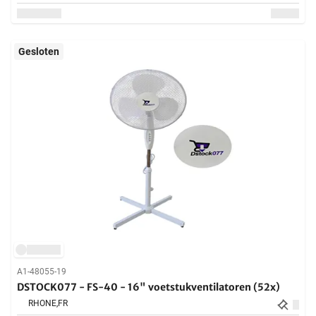
Gesloten
A1-48055-19
DSTOCK077 - FS-40 - 16" voetstukventilatoren (52x)
RHONE,
FR