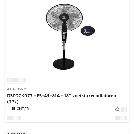
A1-48055-2
DSTOCK077 - FS-45-814 - 18" voetstukventilatoren
(27x)
RHONE,
FR