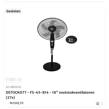
Gesloten
A1-48055-6
DSTOCK077 - FS-45-814 - 18" voetstukventilatoren
(27x)
RHONE,
FR