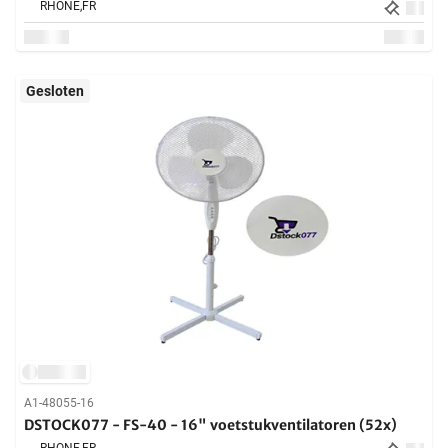
RHONE,
FR
Gesloten
A1-48055-16
DSTOCK077 - FS-40 - 16" voetstukventilatoren (52x)