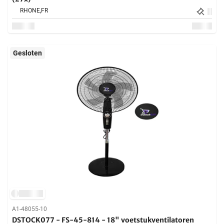
RHONE,
FR
Gesloten
A1-48055-10
DSTOCK077 - FS-45-814 - 18" voetstukventilatoren