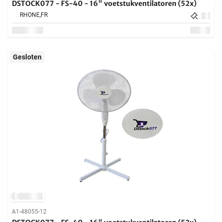
DSTOCK077 - FS-40 - 16" voetstukventilatoren (52x)
RHONE,
FR
Gesloten
A1-48055-12