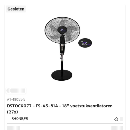
Gesloten
A1-48055-5
DSTOCK077 - FS-45-814 - 18" voetstukventilatoren
(27x)
RHONE,
FR