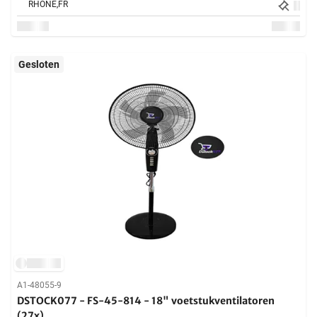
RHONE,
FR
Gesloten
A1-48055-9
DSTOCK077 - FS-45-814 - 18" voetstukventilatoren
(27x)