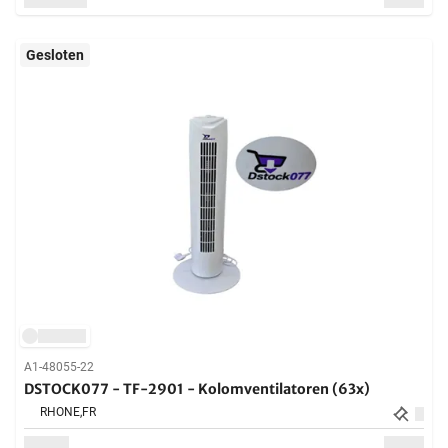
Gesloten
A1-48055-22
DSTOCK077 - TF-2901 - Kolomventilatoren (63x)
RHONE,
FR