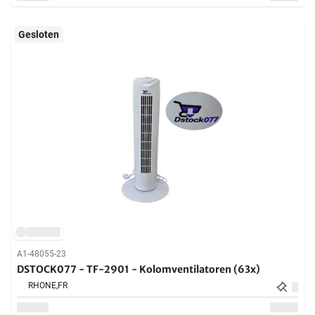
Gesloten
A1-48055-23
DSTOCK077 - TF-2901 - Kolomventilatoren (63x)
RHONE,
FR