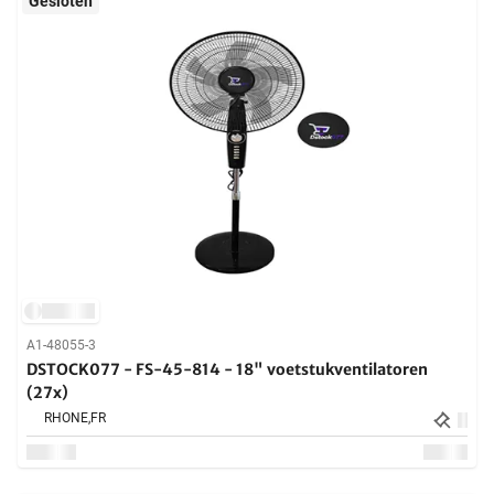
Gesloten
A1-48055-3
DSTOCK077 - FS-45-814 - 18" voetstukventilatoren
(27x)
RHONE,
FR