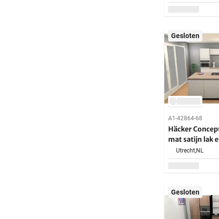
Gesloten
A1-42864-68
Häcker Concep
mat satijn lak 
Utrecht,
NL
Gesloten