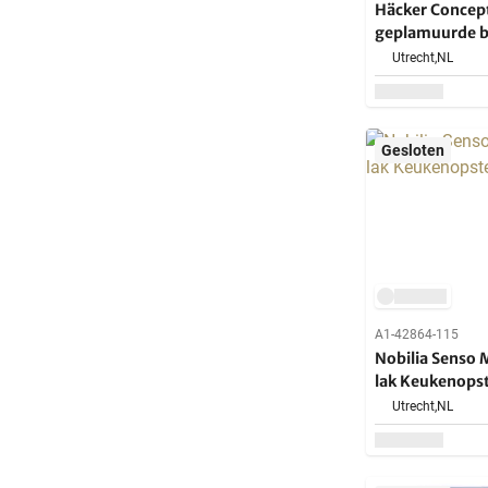
Häcker Concep
geplamuurde b
Eiland
Utrecht,
NL
Gesloten
A1-42864-115
Nobilia Senso 
lak Keukenops
Utrecht,
NL