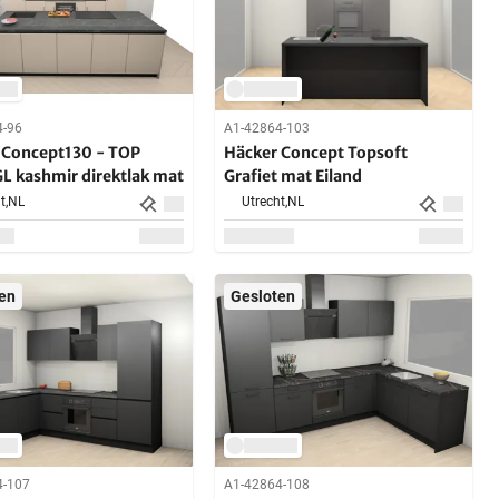
4-96
A1-42864-103
 Concept130 - TOP
Häcker Concept Topsoft
L kashmir direktlak mat
Grafiet mat Eiland
t,
NL
Utrecht,
NL
en
Gesloten
4-107
A1-42864-108