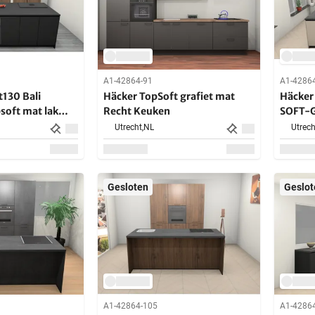
A1-42864-91
A1-4286
0 Bali
Häcker TopSoft grafiet mat
Häcker
Recht Keuken
SOFT-G
euken
Utrecht,
NL
Utrech
Gesloten
Geslot
A1-42864-105
A1-4286