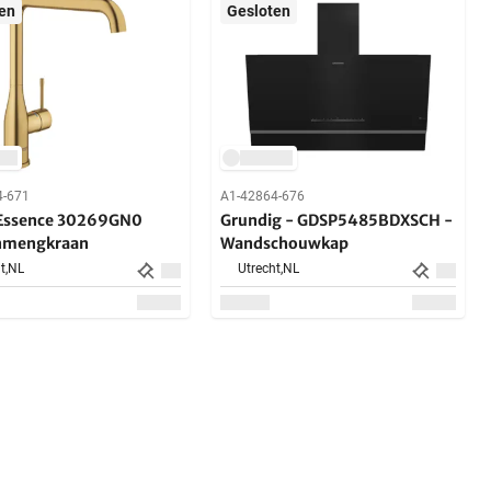
en
Gesloten
4-671
A1-42864-676
Essence 30269GN0
Grundig - GDSP5485BDXSCH -
nmengkraan
Wandschouwkap
t,
NL
Utrecht,
NL