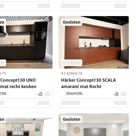
en
Gesloten
4-75
A1-42864-78
 Concept130 UNO
Häcker Concept130 SCALA
 mat recht keuken
amarant mat Recht
t,
NL
Utrecht,
NL
en
Gesloten