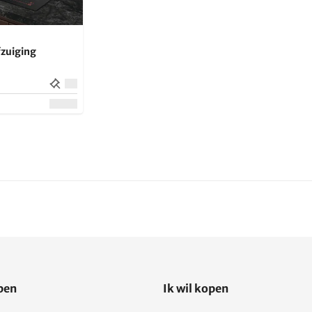
fzuiging
open
Ik wil kopen