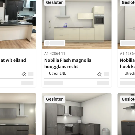
Gesloten
Geslot
A1-42864-11
A1-4286
at wit eiland
Nobilia Flash magnolia
Nobilia
hoogglans recht
hoek k
Utrecht,
NL
Utrech
Gesloten
Geslot