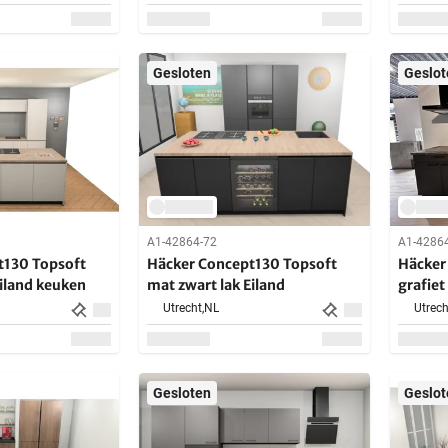
Gesloten
Geslot
A1-42864-72
A1-4286
t130 Topsoft
Häcker Concept130 Topsoft
Häcker
eiland keuken
mat zwart lak Eiland
grafiet
Utrecht,
NL
Utrech
Gesloten
Geslot