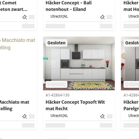
t Comet
Häcker Concept - Bali
Häcker
eton zwart
notenhout - Eiland
mat H
Utrecht,
NL
Utrech
Gesloten
Geslot
A1-42864-130
A1-4286
Macchiato mat
Häcker Concept Topsoft Wit
Häcker
telling
mat Recht
Parelgr
Utrecht,
NL
Utrech