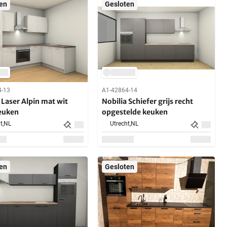
en
Gesloten
4-13
A1-42864-14
 Laser Alpin mat wit
Nobilia Schiefer grijs recht
euken
opgestelde keuken
t,
NL
Utrecht,
NL
en
Gesloten