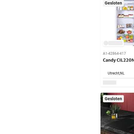
Gesloten
A1-42864-417
Candy CIL220N
Utrecht,
NL
Gesloten