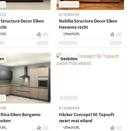
4-23
A1-42864-33
 Structura Decor Eiken
Nobilia Structura Decor Eiken
echt
Havanna recht
t,
NL
Utrecht,
NL
en
Gesloten
4-58
A1-42864-64
a Riva Eiken Bergamo
Häcker Concept130 Topsoft
euken
zwart mat eiland
t,
NL
Utrecht,
NL