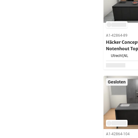
A1-42864-89
Häcker Concept13
Notenhout Topsoft mat lak
zwart eiland k
Utrecht,
NL
Gesloten
A1-42864-104