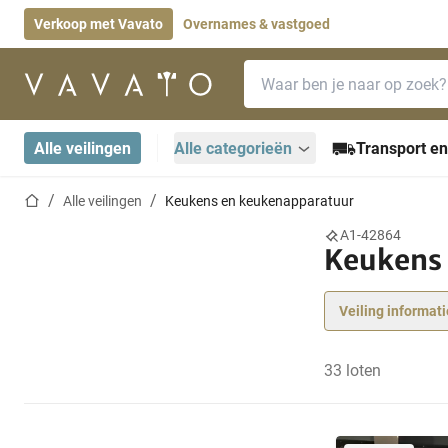
Verkoop met Vavato
Overnames & vastgoed
Zoekbalk
Startpagina
Alle veilingen
Alle categorieën
Transport en
Startpagina
Alle veilingen
Keukens en keukenapparatuur
A1-42864
Keukens
Veiling informati
33 loten