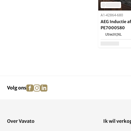
A1-42864-680
AEG Inductie a
PE7000S80
Utrecht,
NL
facebook
instagram
linkedin
pinterest
Volg ons
Over Vavato
Ik wil verk