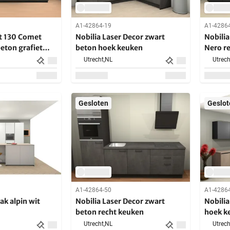
A1-42864-19
A1-4286
t 130 Comet
Nobilia Laser Decor zwart
Nobilia
eton grafiet
beton hoek keuken
Nero r
Utrecht,
NL
Utrech
Gesloten
Geslot
A1-42864-50
A1-4286
ak alpin wit
Nobilia Laser Decor zwart
Nobili
beton recht keuken
hoek k
Utrecht,
NL
Utrech