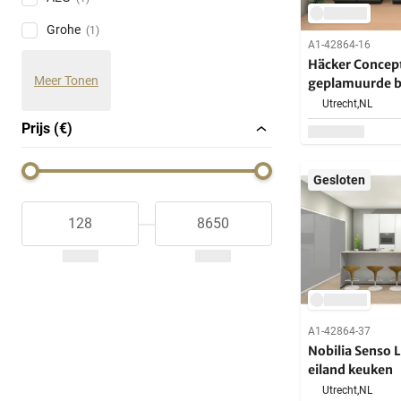
Grohe
(1)
A1-42864-16
Häcker Concep
Meer Tonen
geplamuurde b
rechte keuken
Utrecht,
NL
Prijs (€)
Gesloten
A1-42864-37
Nobilia Senso L
eiland keuken
Utrecht,
NL