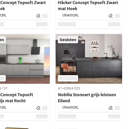
 Concept Topsoft Zwart
Häcker Concept Topsoft Zwart
oek
mat Hoek
t,
NL
Utrecht,
NL
en
Gesloten
4-131
A1-42864-203
 Concept Topsoft
Nobilia Stoneart grijs leisteen
ijs mat Recht
Eiland
t,
NL
Utrecht,
NL