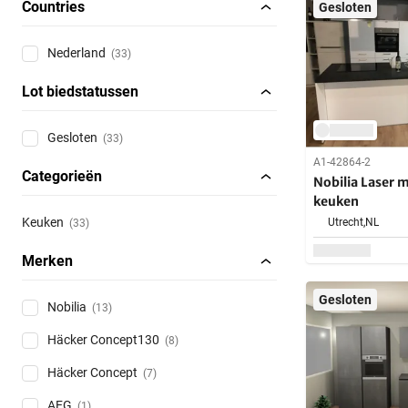
Countries
Gesloten
Nederland
(33)
Lot biedstatussen
Gesloten
(33)
A1-42864-2
Categorieën
Nobilia Laser m
keuken
Keuken
Utrecht,
NL
(33)
Merken
Gesloten
Nobilia
(13)
Häcker Concept130
(8)
Häcker Concept
(7)
AEG
(1)