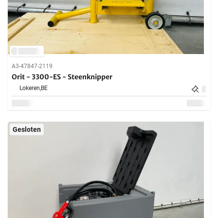
A3-47847-2119
Orit - 3300-ES - Steenknipper
Lokeren,
BE
Gesloten