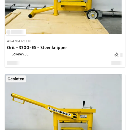
A3-47847-2118
Orit - 3300-ES - Steenknipper
Lokeren,
BE
Gesloten