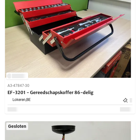
A3-47847-30
EF-3201 - Gereedschapskoffer 86-delig
Lokeren,
BE
Gesloten