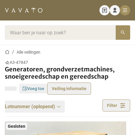
Startpagina
Zoekbalk
Startpagina
Alle veilingen
A3-47847
Generatoren, grondverzetmachines,
snoeigereedschap en gereedschap
voeg toe
Veiling informatie
Filter
Lotnummer (oplopend)
Gesloten