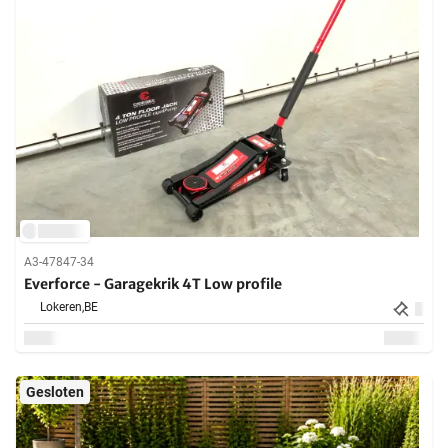
A3-47847-34
Everforce - Garagekrik 4T Low profile
Lokeren,
BE
Gesloten