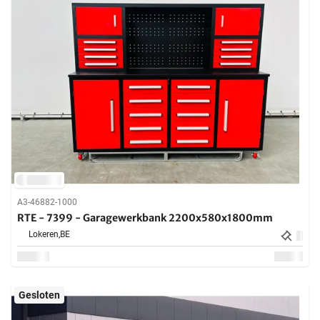
A3-46882-1000
RTE - 7399 - Garagewerkbank 2200x580x1800mm
Lokeren,
BE
Gesloten