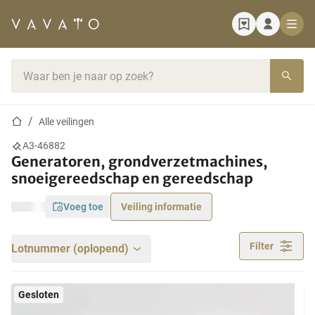
Startpagina
Zoekbalk
Startpagina
Alle veilingen
A3-46882
Generatoren, grondverzetmachines,
snoeigereedschap en gereedschap
voeg toe
Veiling informatie
Filter
Lotnummer (oplopend)
Gesloten