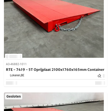
A3-46882-1011
RTE - 7419 - 5T Oprijplaat 2100x1760x165mm Container
Lokeren,
BE
Gesloten