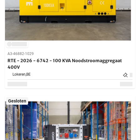
A3-46882-1029
RTE - 2026 - 6742 - 100 KVA Noodstroomaggregaat
400V
Lokeren,
BE
Gesloten