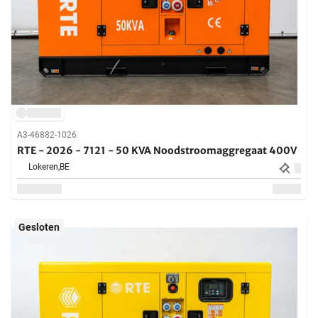
A3-46882-1026
RTE - 2026 - 7121 - 50 KVA Noodstroomaggregaat 400V
Lokeren,
BE
Gesloten