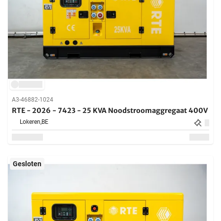
A3-46882-1024
RTE - 2026 - 7423 - 25 KVA Noodstroomaggregaat 400V
Lokeren,
BE
Gesloten