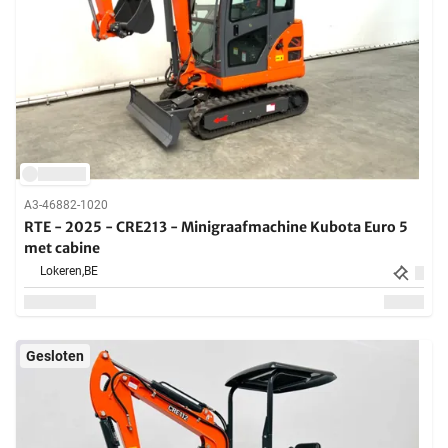
A3-46882-1020
RTE - 2025 - CRE213 - Minigraafmachine Kubota Euro 5
met cabine
Lokeren,
BE
Gesloten