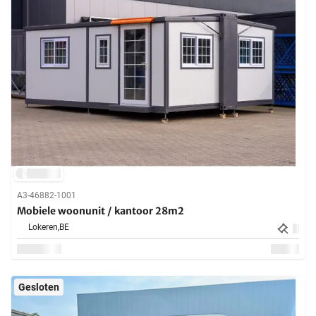
A3-46882-1001
Mobiele woonunit / kantoor 28m2
Lokeren,
BE
Gesloten