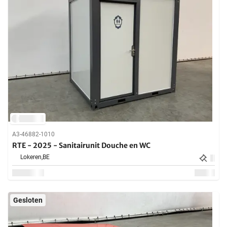
A3-46882-1010
RTE - 2025 - Sanitairunit Douche en WC
Lokeren,
BE
Gesloten