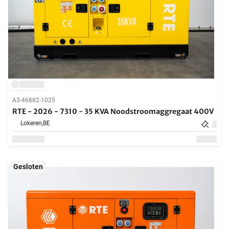
A3-46882-1025
RTE - 2026 - 7310 - 35 KVA Noodstroomaggregaat 400V
Lokeren,
BE
Gesloten