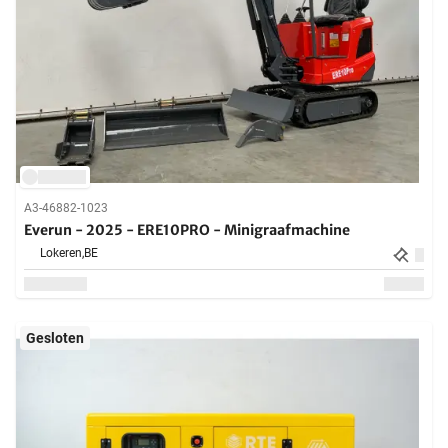
A3-46882-1023
Everun - 2025 - ERE10PRO - Minigraafmachine
Lokeren,
BE
Gesloten