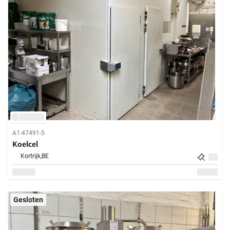
A1-47491-5
Koelcel
Kortrijk,
BE
Gesloten