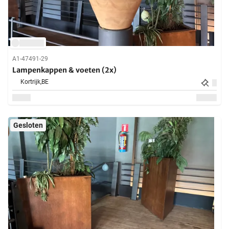
A1-47491-29
Lampenkappen & voeten (2x)
Kortrijk,
BE
Gesloten