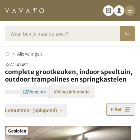
Startpagina
Zoekbalk
Startpagina
Alle veilingen
A1-47491
complete grootkeuken, indoor speeltuin,
outdoor trampolines en springkastelen
voeg toe
Veiling informatie
Filter
Lotnummer (oplopend)
Gesloten