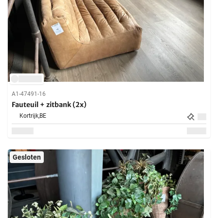
A1-47491-16
Fauteuil + zitbank (2x)
Kortrijk,
BE
Gesloten