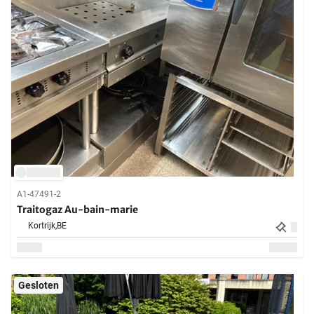
A1-47491-2
Traitogaz Au-bain-marie
Kortrijk,
BE
Gesloten