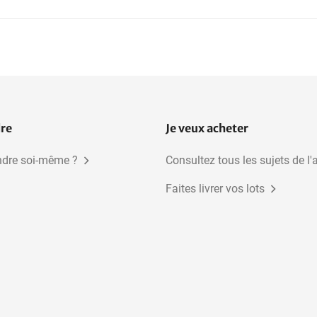
Cyclisme
Equitation
Natation
Sport de combat
Golf
Volleyball
dre
Je veux acheter
dre soi-même ?
Consultez tous les sujets de l'
Faites livrer vos lots