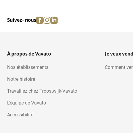
Hockey
Sport d'hiver
facebook
instagram
linkedin
pinterest
Suivez-nous
Tir
Fléchettes
Basket-ball
Escalade
À propos de Vavato
Je veux ven
Nos établissements
Comment ven
Notre histoire
Travaillez chez Troostwijk-Vavato
L'équipe de Vavato
Accessibilité