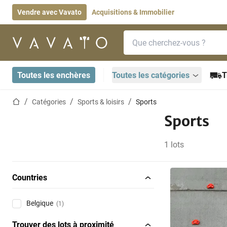
Vendre avec Vavato
Acquisitions & Immobilier
Barre de recherche
Page d'accueil
Toutes les enchères
Toutes les catégories
T
Page d'accueil
Catégories
Sports & loisirs
Sports
Sports
1 lots
Countries
Belgique
(1)
Trouver des lots à proximité