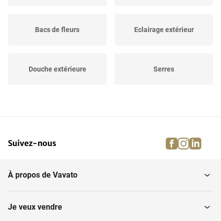
Bacs de fleurs
Eclairage extérieur
Douche extérieure
Serres
Tentes pour festivités
Pots de fleurs
facebook
instagra
linke
pi
Suivez-nous
Maisons de jardin et
Chauffage de terrasse
huttes
À propos de Vavato
Citernes d'eau de pluie
Etangs et fontaines
Je veux vendre