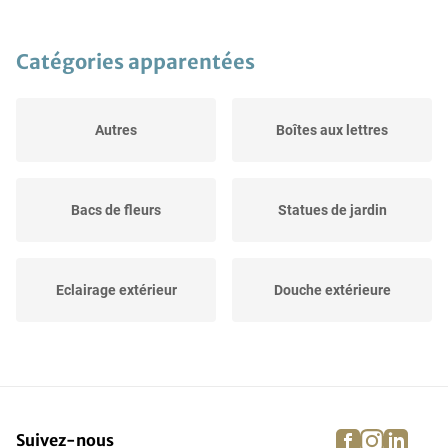
Catégories apparentées
Autres
Boîtes aux lettres
Bacs de fleurs
Statues de jardin
Eclairage extérieur
Douche extérieure
Tentes pour festivités
Pots de fleurs
facebook
instagra
linke
pi
Suivez-nous
Maisons de jardin et